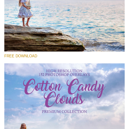
Please select
Free Cloud Overlay #22
Small 800*533px
Cotton Candy Clouds
(152 Overlays)
FREE DOWNLOAD
Large 6000*4000px
4 Seasons (411 Overlays)
Large 6000*4000px
Entire Collection
(1783 Overlays)
Large 6000*4000px
Free download