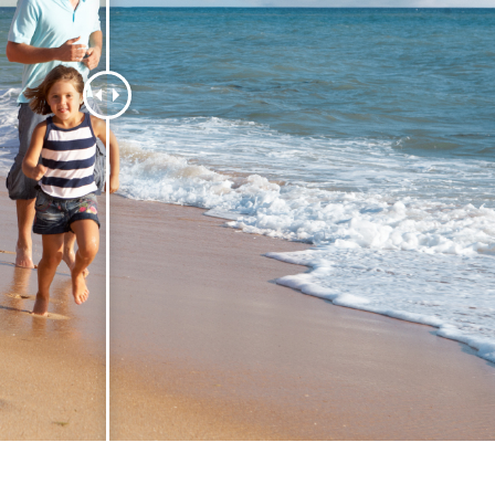
alokuvien muokkaus
Korujen valokuvien muokkaus
AI-koulutusdata