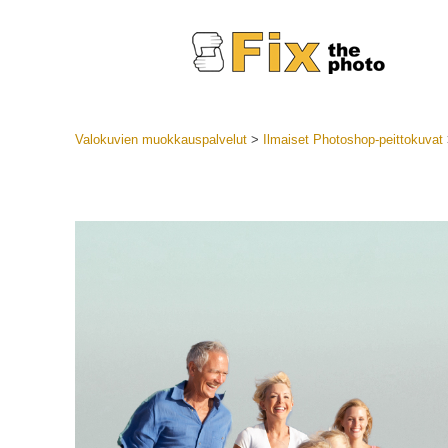
Valokuvien muokkauspalvelut
>
Ilmaiset Photoshop-peittokuvat
Lightroom
LR-esiase
Muotok
Parhaan t
esiasetuk
Mobiilias
Hääku