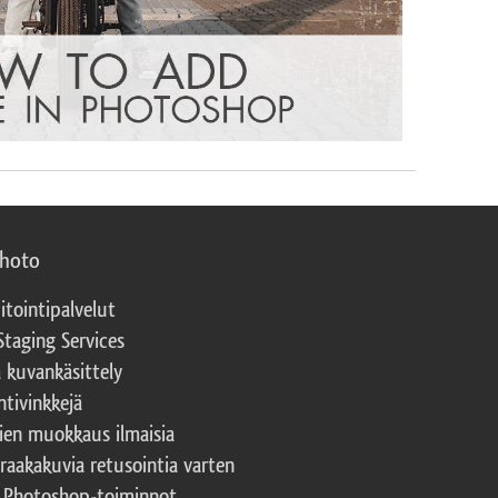
photo
itointipalvelut
Staging Services
a kuvankäsittely
ntivinkkejä
ien muokkaus ilmaisia
 raakakuvia retusointia varten
t Photoshop-toiminnot