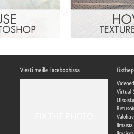
Viesti meille Facebookissa
Fixthe
Videoed
Virtual 
Ulkoist
Retusoi
Valokuv
Ilmaisia
Ilmaise