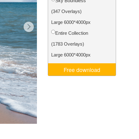
Sky Boundless
Video Editing Services
(347 Overlays)
Large 6000*4000px
Entire Collection
(1783 Overlays)
Large 6000*4000px
Free download