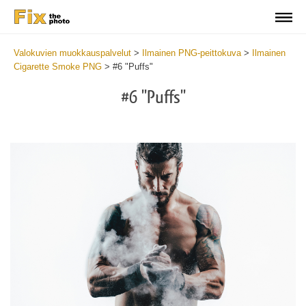
Valokuvien muokkauspalvelut
>
Ilmainen PNG-peittokuva
>
Ilmainen
Cigarette Smoke PNG
>
#6 "Puffs"
#6 "Puffs"
Do
Fr
PN