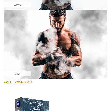
Please select
Free PNG Overlay #6
Small 800*533px
Smoke Effect
(30 Overlays)
Large 6000*4000px
FREE DOWNLOAD
Luxury Wedding
(373 Overlays)
Large 6000*4000px