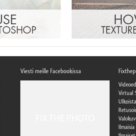
Viesti meille Facebookissa
Fixthe
Videoed
Virtual 
Ulkoist
Retusoi
Valokuv
Ilmaisia
Ilmaise