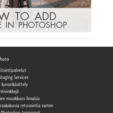
photo
itointipalvelut
Staging Services
a kuvankäsittely
ntivinkkejä
ien muokkaus ilmaisia
 raakakuvia retusointia varten
t Photoshop-toiminnot