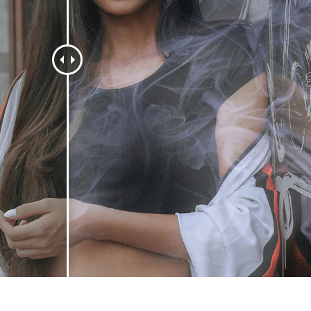
alokuvien muokkaus
Korujen valokuvien muokkaus
AI-koulutusdata