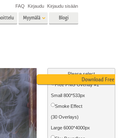
FAQ
Kirjaudu
Kirjaudu sisään
oittelu
Myymälä
Blogi
es
Video
LUT:t videoeditointiin
Ammattimaiset
vien
Kiinteistöjen valokuvien
videopeittokuvat
muokkaus
Please select
Download Free PNG
Free PNG Overlay #1
Small 800*533px
o
Valokuvan restaurointi
Smoke Effect
(30 Overlays)
Large 6000*4000px