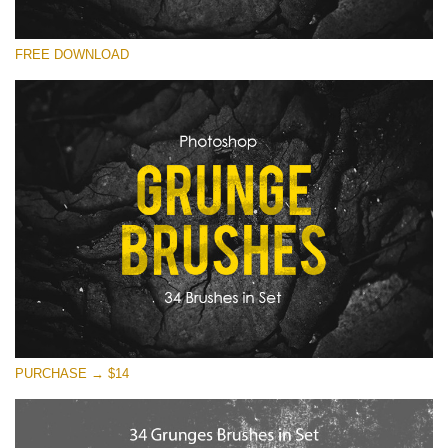
Please select
FREE DOWNLOAD
Free Photoshop Overlay
Small 800*533px
Olden Stone
(30 Textures)
Large 6000*4000px
Entire Collection
(1783 Overlays)
Large 6000*4000px
Free download
PURCHASE → $14