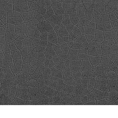
alokuvien muokkaus
Korujen valokuvien muokkaus
AI-koulutusdata