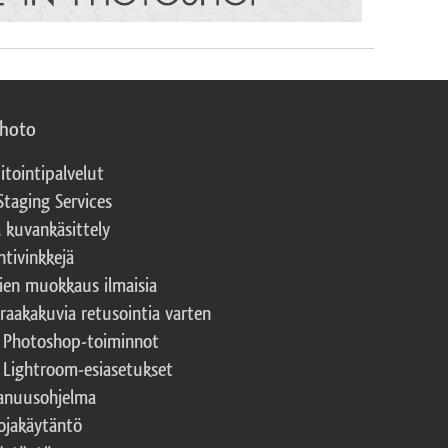
photo
itointipalvelut
Staging Services
a kuvankäsittely
ntivinkkejä
ien muokkaus ilmaisia
 raakakuvia retusointia varten
t Photoshop-toiminnot
t Lightroom-esiasetukset
nuusohjelma
ojakäytäntö