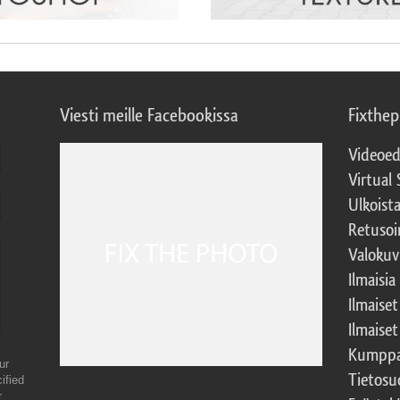
Viesti meille Facebookissa
Fixthe
Videoed
Virtual 
Ulkoist
Retusoi
Valokuv
Ilmaisia
Ilmaise
Ilmaise
Kumppa
ur
Tietosu
ified
r