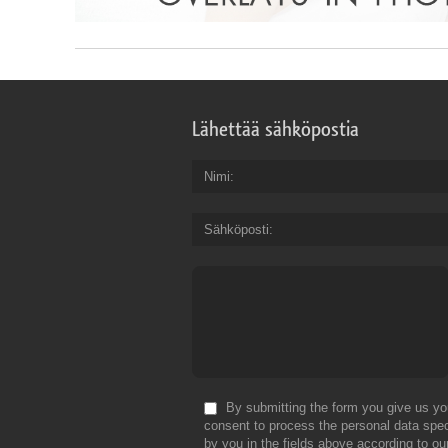
Lähettää sähköpostia
Nimi
Sähköposti
By submitting the form you give us yo
consent to process the personal data spec
by you in the fields above according to ou