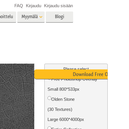
FAQ
Kirjaudu
Kirjaudu sisään
oittelu
Myymälä
Blogi
es
Video
LUT:t videoeditointiin
Ammattimaiset
vien
Kiinteistöjen valokuvien
videopeittokuvat
muokkaus
Please select
Download Free Overlay
Free Photoshop Overlay
Small 800*533px
o
Valokuvan restaurointi
Olden Stone
(30 Textures)
Large 6000*4000px