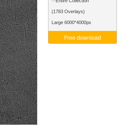
Entire Collection
Video Editing Services
(1783 Overlays)
Large 6000*4000px
Free download