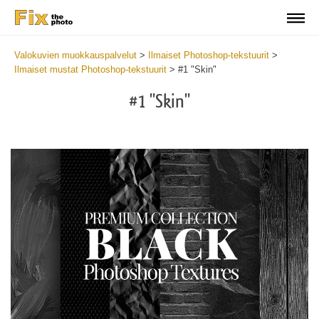
Valokuvien muokkauspalvelut
>
Ilmaiset Photoshop-tekstuurit
>
Ilmaiset mustat Photoshop-tekstuurit
>
#1 "Skin"
#1 "Skin"