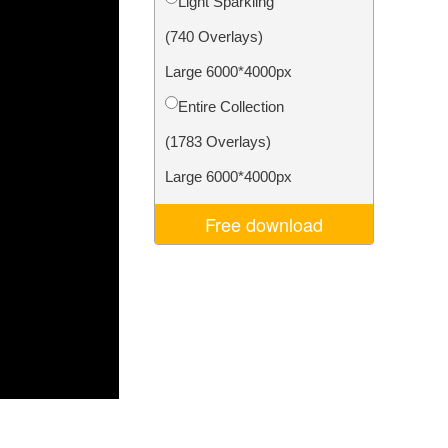
Light Sparkling
d
Video Editing Services
(740 Overlays)
Large 6000*4000px
Entire Collection
(1783 Overlays)
Large 6000*4000px
Free download