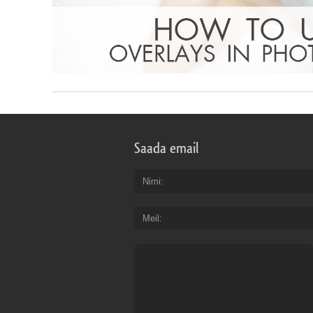
Saada email
Nimi
Meil