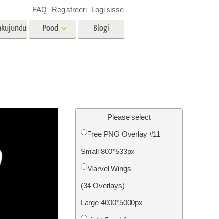
FAQ
Registreeri
Logi sisse
akujundus
Pood
Blogi
es
Video
LUT-id videotöötluseks
Professionaalsed
tlus
Kinnisvara fototöötlus
videoülekatted
Please select
Free PNG Overlay #11
Small 800*533px
mine
Fotode taastamine
Marvel Wings
(34 Overlays)
Large 4000*5000px