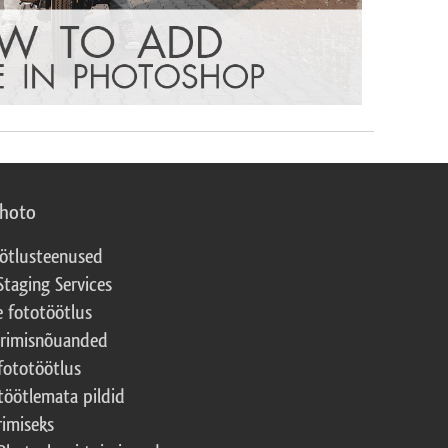
photo
ötlusteenused
Staging Services
e fototöötlus
erimisnõuanded
fototöötlus
töötlemata pildid
rimiseks