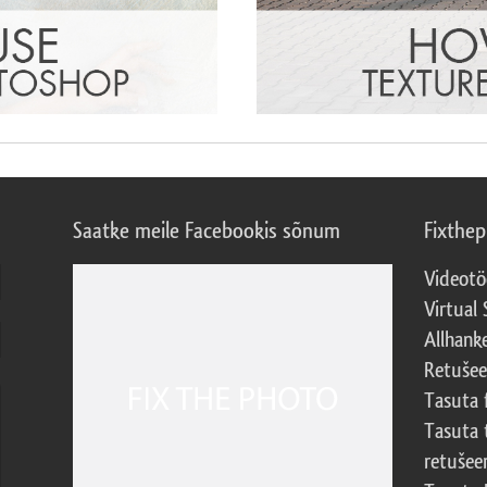
Saatke meile Facebookis sõnum
Fixthe
Videotö
Virtual 
Allhank
Retuše
Tasuta 
Tasuta 
retušee