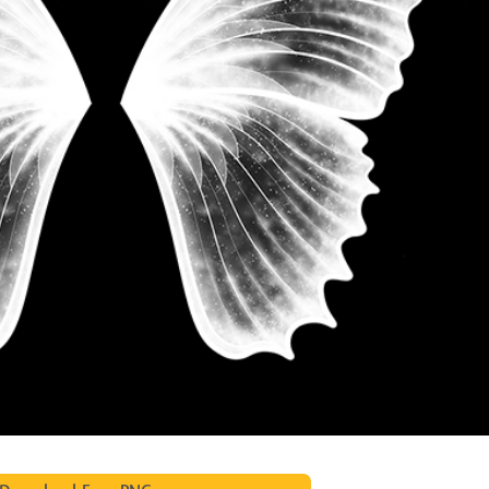
e fototöötlus
Ehete fotode redigeerimine
AI koolitusandme