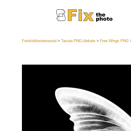
Fototöötlusteenused
>
Tasuta PNG-ülekate
>
Free Wings PNG
Lightroom
LR eelsea
Portre
Parima pa
Mobiili e
Pulmafot