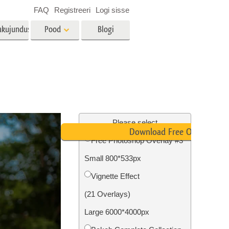
FAQ
Registreeri
Logi sisse
akujundus
Pood
Blogi
es
Video
LUT-id videotöötluseks
Professionaalsed
tlus
Kinnisvara fototöötlus
videoülekatted
Please select
Download Free Overlay
Free Photoshop Overlay #3
Small 800*533px
mine
Fotode taastamine
Vignette Effect
(21 Overlays)
Large 6000*4000px