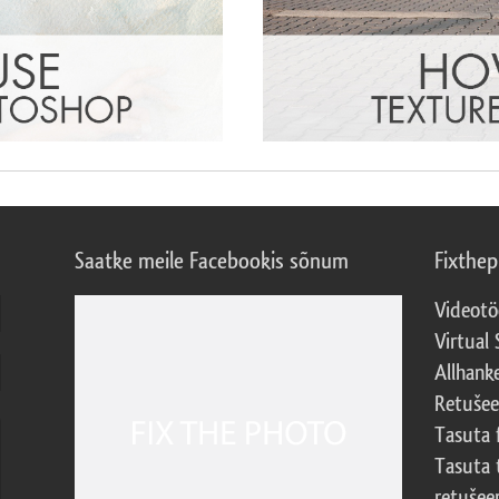
Saatke meile Facebookis sõnum
Fixthe
Videotö
Virtual 
Allhank
Retuše
Tasuta 
Tasuta 
retušee