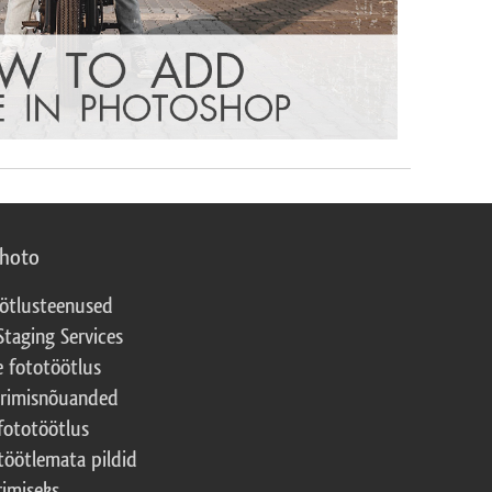
photo
ötlusteenused
Staging Services
e fototöötlus
erimisnõuanded
fototöötlus
töötlemata pildid
rimiseks