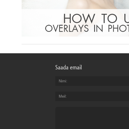
Saada email
Nimi
Meil