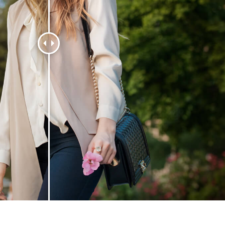
e fototöötlus
Ehete fotode redigeerimine
AI koolitusandme