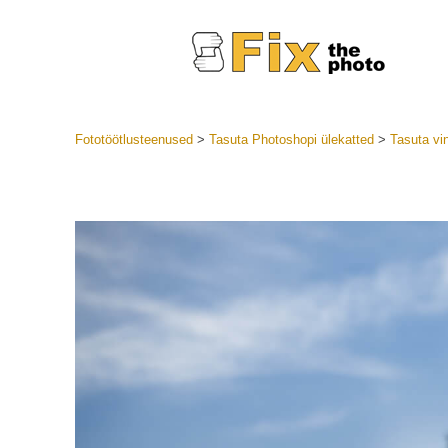
Fototöötlusteenused
>
Tasuta Photoshopi ülekatted
>
Tasuta vin
Lightroom
LR eelsea
Portre
Parima pa
Mobiili e
Pulmafot