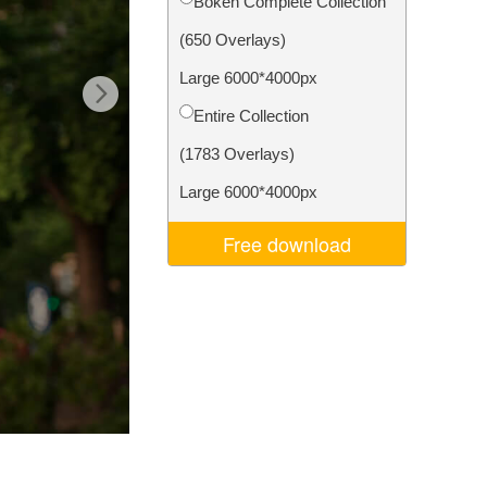
Bokeh Complete Collection
d
Video Editing Services
(650 Overlays)
Large 6000*4000px
Entire Collection
(1783 Overlays)
Large 6000*4000px
Free download