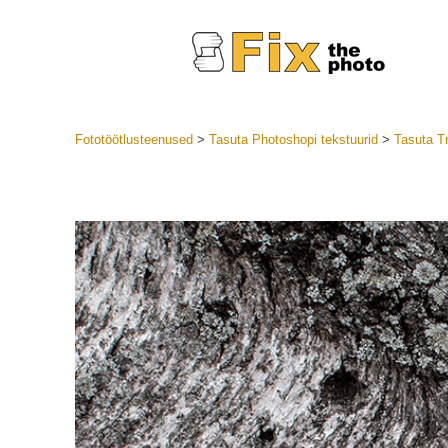
Fototöötlusteenused
>
Tasuta Photoshopi tekstuurid
>
Tasuta T
Lightroom
LR eelsea
Portre
Parima pa
Mobiili e
Pulmafot