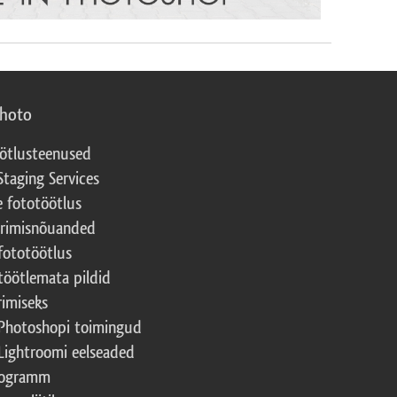
photo
ötlusteenused
Staging Services
e fototöötlus
erimisnõuanded
fototöötlus
töötlemata pildid
rimiseks
Photoshopi toimingud
Lightroomi eelseaded
rogramm