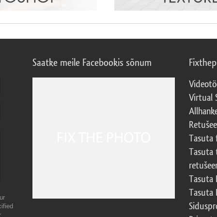
Saatke meile Facebookis sõnum
Fixthe
Videotö
Virtual 
Allhank
Retuše
Tasuta 
Tasuta 
retušee
Tasuta 
Tasuta 
ur
Sidusp
ified
r