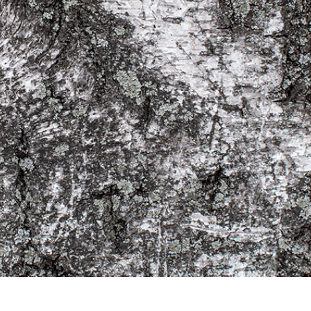
e fototöötlus
Ehete fotode redigeerimine
AI koolitusandme