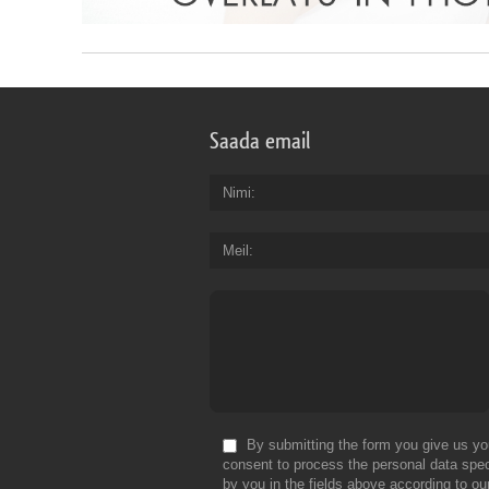
Saada email
Nimi
Meil
By submitting the form you give us yo
consent to process the personal data spec
by you in the fields above according to ou