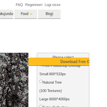
FAQ
Registreeri
Logi sisse
akujundus
Pood
Blogi
es
Video
LUT-id videotöötluseks
Professionaalsed
tlus
Kinnisvara fototöötlus
videoülekatted
Please select
Download Free Overlay
Free Photoshop Overlay
Small 800*533px
mine
Fotode taastamine
Natural Tree
(100 Textures)
Large 6000*4000px