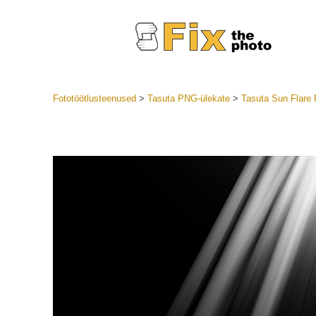
Fototöötlusteenused
>
Tasuta PNG-ülekate
>
Tasuta Sun Flare
Lightroom
LR eelsea
Portre
Parima pa
Mobiili e
Pulmafot