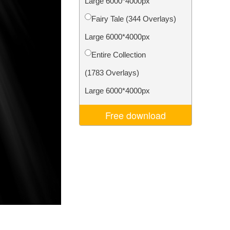
Large 6000*4000px
d
Video Editing Services
Fairy Tale (344 Overlays)
Large 6000*4000px
Entire Collection
(1783 Overlays)
Large 6000*4000px
Free download