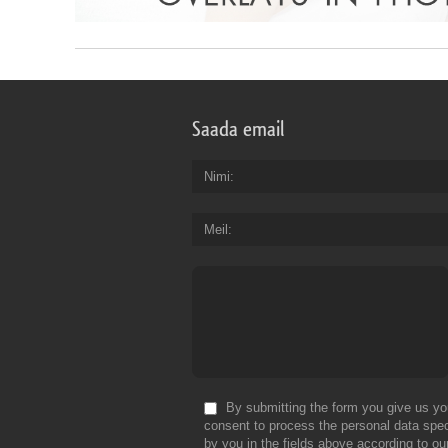
Saada email
Nimi
Meil
By submitting the form you give us yo
consent to process the personal data spec
by you in the fields above according to ou