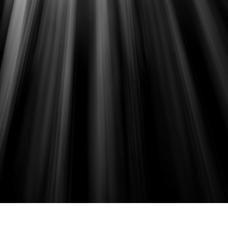
e fototöötlus
Ehete fotode redigeerimine
AI koolitusandme