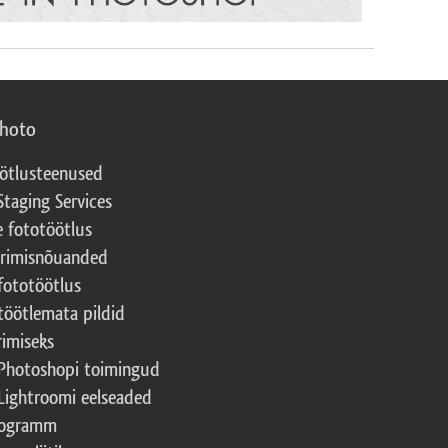
photo
ötlusteenused
Staging Services
e fototöötlus
erimisnõuanded
fototöötlus
töötlemata pildid
rimiseks
Photoshopi toimingud
Lightroomi eelseaded
rogramm