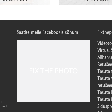
Saatke meile Facebookis sõnum
Fixthe
Videotö
Virtual 
Allhank
Retuše
Tasuta 
Tasuta 
retušee
Tasuta 
Tasuta 
ur
Sidusp
ified
r