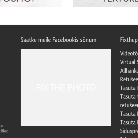
Saatke meile Facebookis sõnum
Fixthe
Videotö
Virtual 
Allhank
Retuše
Tasuta 
Tasuta 
retušee
Tasuta 
Tasuta 
ur
Sidusp
ified
r