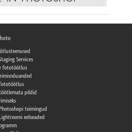
photo
ötlusteenused
Staging Services
e fototöötlus
erimisnõuanded
fototöötlus
töötlemata pildid
rimiseks
Photoshopi toimingud
Lightroomi eelseaded
rogramm