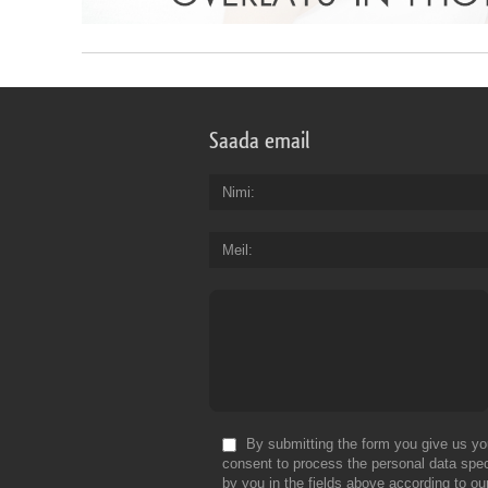
Saada email
Nimi
Meil
By submitting the form you give us yo
consent to process the personal data spec
by you in the fields above according to ou