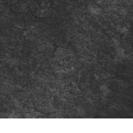
e fototöötlus
Ehete fotode redigeerimine
AI koolitusandme