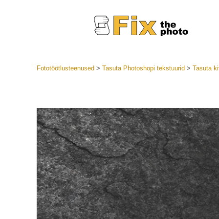
Fototöötlusteenused
>
Tasuta Photoshopi tekstuurid
>
Tasuta kiv
Lightroom
LR eelsea
Portre
Parima pa
Mobiili e
Pulmafot