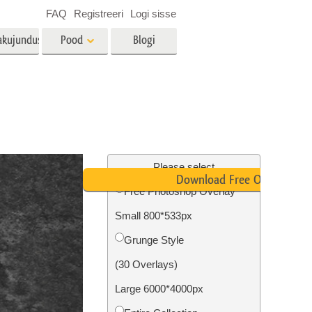
FAQ
Registreeri
Logi sisse
akujundus
Pood
Blogi
es
Video
LUT-id videotöötluseks
Professionaalsed
tlus
Kinnisvara fototöötlus
videoülekatted
Please select
Download Free Overlay
Free Photoshop Overlay
Small 800*533px
mine
Fotode taastamine
Grunge Style
(30 Overlays)
Large 6000*4000px