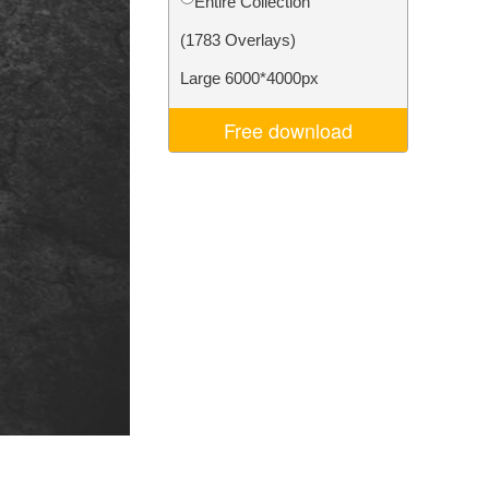
Entire Collection
d
Video Editing Services
(1783 Overlays)
Large 6000*4000px
Free download