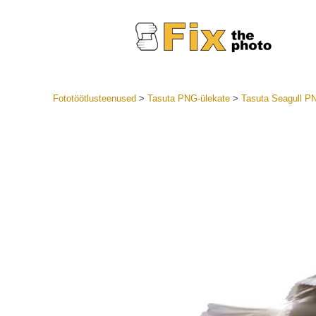
Fototöötlusteenused
>
Tasuta PNG-ülekate
>
Tasuta Seagull P
Lightroom
LR eelsea
Portre
Parima pa
Mobiili e
Pulmafot