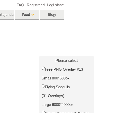
FAQ
Registreeri
Logi sisse
akujundus
Pood
Blogi
es
Video
LUT-id videotöötluseks
Professionaalsed
tlus
Kinnisvara fototöötlus
videoülekatted
Please select
Free PNG Overlay #13
Small 800*533px
mine
Fotode taastamine
Flying Seagulls
(31 Overlays)
Large 6000*4000px