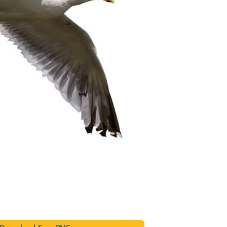
e fototöötlus
Ehete fotode redigeerimine
AI koolitusandme