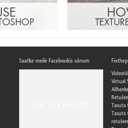
Saatke meile Facebookis sõnum
Fixthe
Videotö
Virtual 
Allhank
Retuše
Tasuta 
Tasuta 
retušee