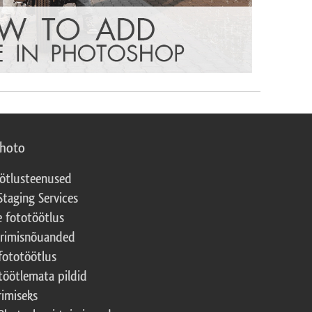
photo
ötlusteenused
Staging Services
e fototöötlus
erimisnõuanded
fototöötlus
töötlemata pildid
rimiseks