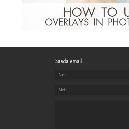
Saada email
Nimi
Meil