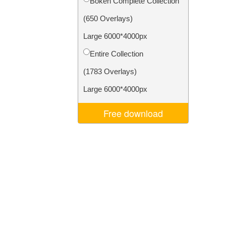
Bokeh Complete Collection
d
Video Editing Services
(650 Overlays)
Large 6000*4000px
Entire Collection
(1783 Overlays)
Large 6000*4000px
Free download