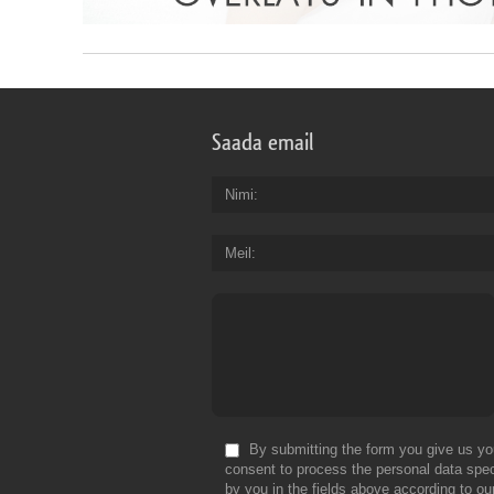
Saada email
Nimi
Meil
By submitting the form you give us yo
consent to process the personal data spec
by you in the fields above according to ou