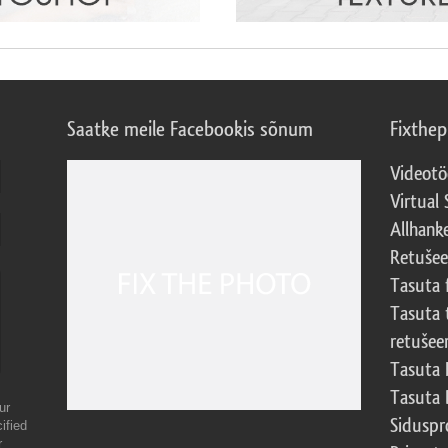
Saatke meile Facebookis sõnum
Fixthe
Videotö
Virtual 
Allhank
Retuše
Tasuta 
Tasuta 
retušee
Tasuta 
Tasuta 
ur
Sidusp
ified
r