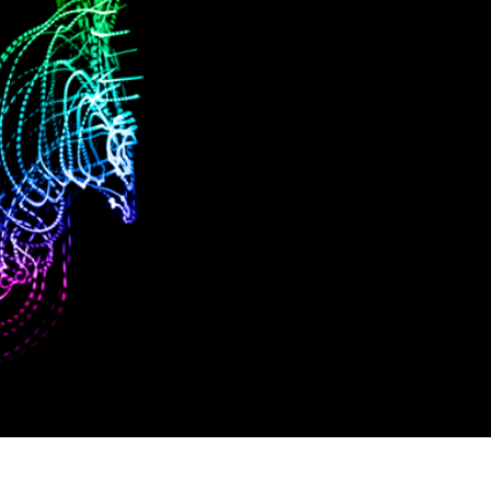
e fototöötlus
Ehete fotode redigeerimine
AI koolitusandme