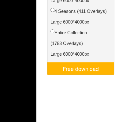
Large 6000*4000px
d
Video Editing Services
4 Seasons (411 Overlays)
Large 6000*4000px
Entire Collection
(1783 Overlays)
Large 6000*4000px
Free download