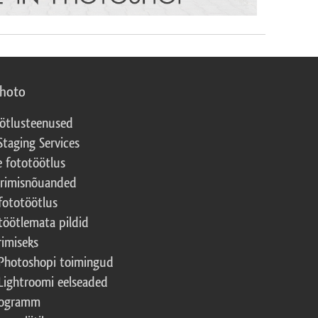
photo
ötlusteenused
Staging Services
e fototöötlus
erimisnõuanded
fototöötlus
töötlemata pildid
rimiseks
Photoshopi toimingud
Lightroomi eelseaded
rogramm