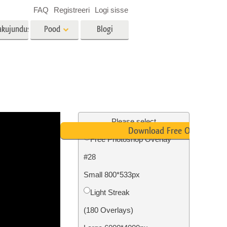
FAQ
Registreeri
Logi sisse
akujundus
Pood
Blogi
es
Video
LUT-id videotöötluseks
Professionaalsed
tlus
Kinnisvara fototöötlus
videoülekatted
Please select
Download Free Overlay
Free Photoshop Overlay
#28
mine
Fotode taastamine
Small 800*533px
Light Streak
(180 Overlays)