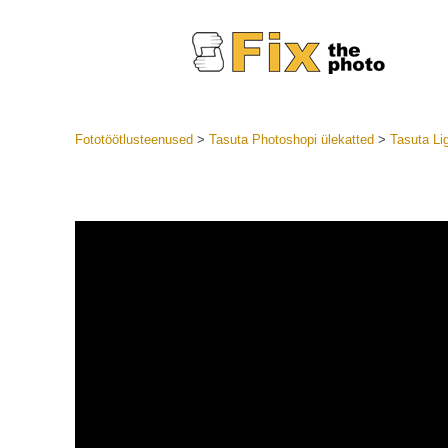
Fototöötlusteenused
>
Tasuta Photoshopi ülekatted
>
Tasuta Li
Lightroom
LR eelsea
Portre
Parima pa
Mobiili e
Pulmafot