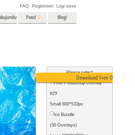
FAQ
Registreeri
Logi sisse
akujundus
Pood
Blogi
es
Video
LUT-id videotöötluseks
Professionaalsed
tlus
Kinnisvara fototöötlus
videoülekatted
Please select
Download Free Overlay
Free Photoshop Overlay
#29
mine
Fotode taastamine
Small 800*533px
Ice Bundle
(30 Overlays)