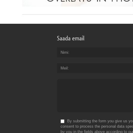
Saada email
Nimi
Meil
By submitting the form you give us yo
consent to process the personal data spec
by you in the fields above according to ou