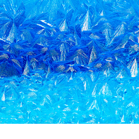
e fototöötlus
Ehete fotode redigeerimine
AI koolitusandme