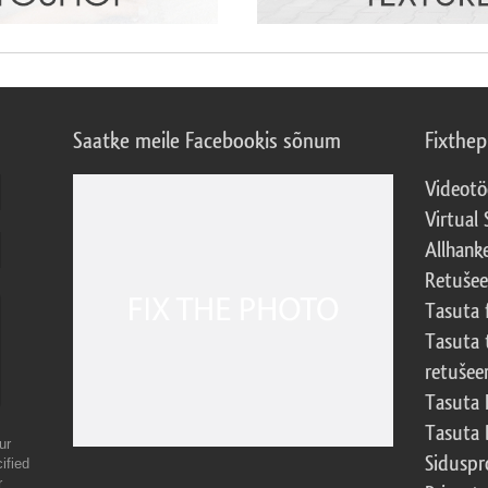
Saatke meile Facebookis sõnum
Fixthe
Videotö
Virtual 
Allhank
Retuše
Tasuta 
Tasuta 
retušee
Tasuta 
Tasuta 
ur
Sidusp
ified
r