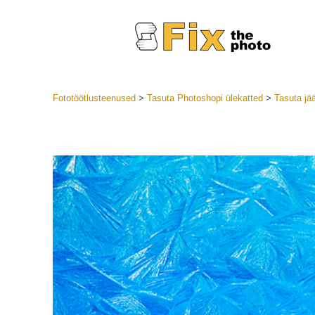
Fototöötlusteenused
>
Tasuta Photoshopi ülekatted
>
Tasuta jä
Lightroom
LR eelsea
Portre
Parima pa
Mobiili e
Pulmafot