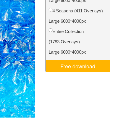
Large 6000*4000px
d
Video Editing Services
4 Seasons (411 Overlays)
Large 6000*4000px
Entire Collection
(1783 Overlays)
Large 6000*4000px
Free download