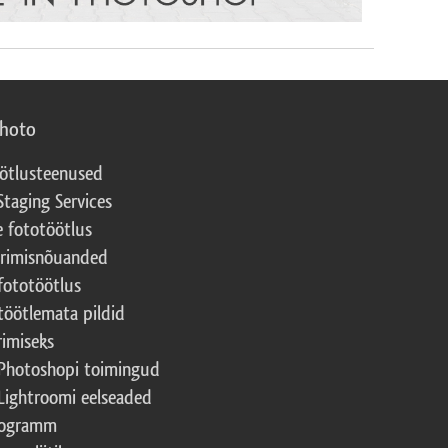
photo
ötlusteenused
Staging Services
e fototöötlus
erimisnõuanded
fototöötlus
töötlemata pildid
rimiseks
Photoshopi toimingud
Lightroomi eelseaded
rogramm