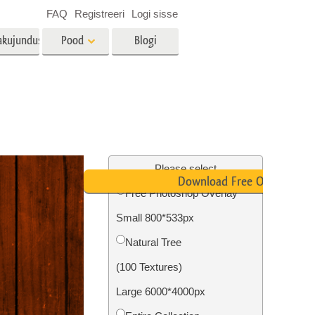
FAQ
Registreeri
Logi sisse
akujundus
Pood
Blogi
es
Video
LUT-id videotöötluseks
Professionaalsed
tlus
Kinnisvara fototöötlus
videoülekatted
Please select
Download Free Overlay
Free Photoshop Overlay
Small 800*533px
mine
Fotode taastamine
Natural Tree
(100 Textures)
Large 6000*4000px