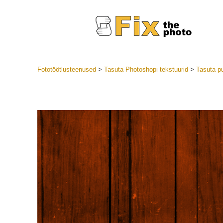
Fototöötlusteenused
>
Tasuta Photoshopi tekstuurid
>
Tasuta p
Lightroom
LR eelsea
Portre
Parima pa
Mobiili e
Pulmafot