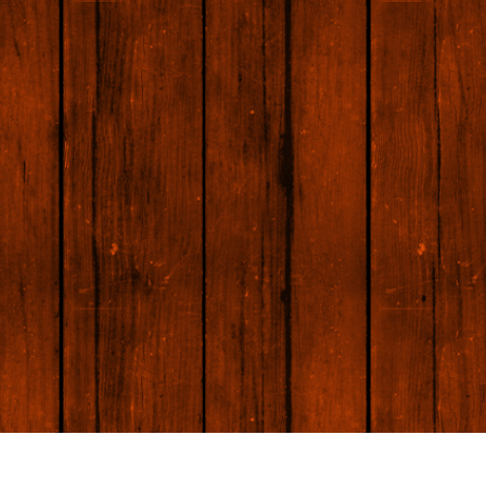
e fototöötlus
Ehete fotode redigeerimine
AI koolitusandme