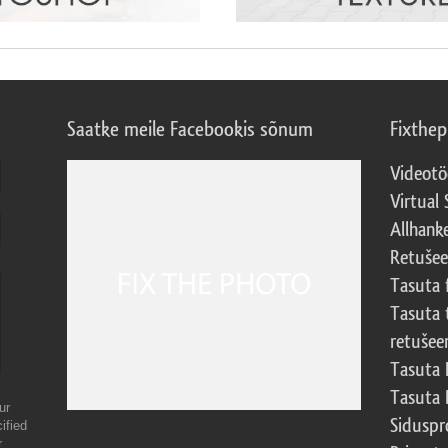
Saatke meile Facebookis sõnum
Fixthe
Videotö
Virtual 
Allhank
Retuše
Tasuta 
Tasuta 
retušee
Tasuta 
Tasuta 
ur
Sidusp
ified
r