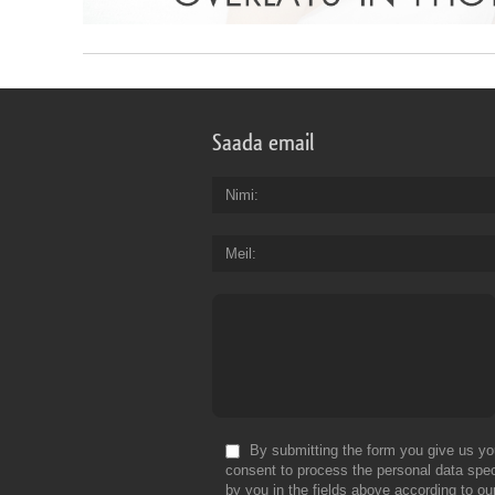
Saada email
Nimi
Meil
By submitting the form you give us yo
consent to process the personal data spec
by you in the fields above according to ou