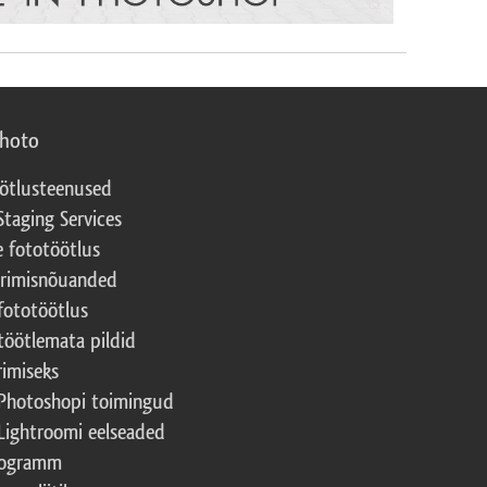
photo
ötlusteenused
Staging Services
e fototöötlus
erimisnõuanded
fototöötlus
töötlemata pildid
rimiseks
Photoshopi toimingud
Lightroomi eelseaded
rogramm