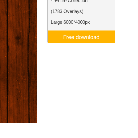
Entire Collection
d
Video Editing Services
(1783 Overlays)
Large 6000*4000px
Free download