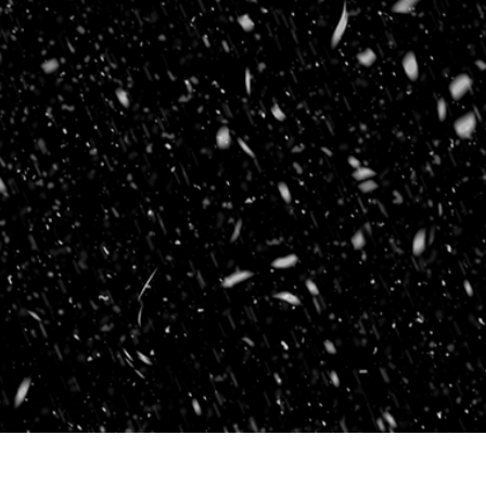
e fototöötlus
Ehete fotode redigeerimine
AI koolitusandme