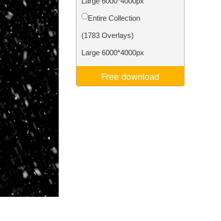
Large 6000*4000px
d
Video Editing Services
Entire Collection
(1783 Overlays)
Large 6000*4000px
Free download