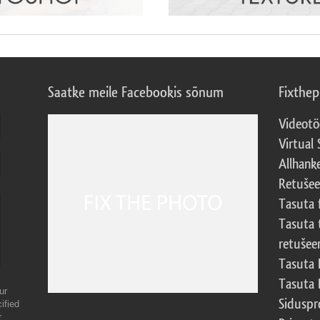
Saatke meile Facebookis sõnum
Fixthe
Videotö
Virtual 
Allhank
Retuše
Tasuta 
Tasuta 
retušee
Tasuta 
Tasuta 
ur
Sidusp
ified
r