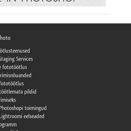
photo
ötlusteenused
Staging Services
e fototöötlus
erimisnõuanded
fototöötlus
töötlemata pildid
rimiseks
Photoshopi toimingud
Lightroomi eelseaded
rogramm