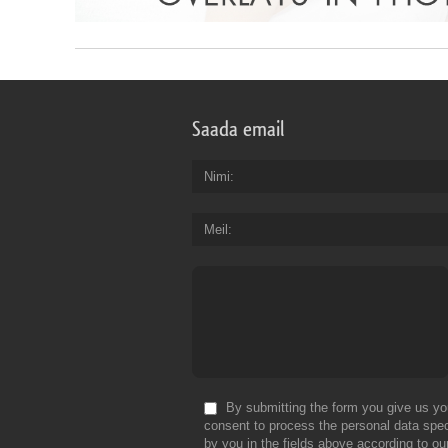
Saada email
Nimi
Meil
By submitting the form you give us yo
consent to process the personal data spec
by you in the fields above according to ou