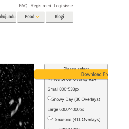
FAQ
Registreeri
Logi sisse
akujundus
Pood
Blogi
es
Video
LUT-id videotöötluseks
Professionaalsed
tlus
Kinnisvara fototöötlus
videoülekatted
Please select
Download Free
Free Snow Overlay #24
Small 800*533px
mine
Fotode taastamine
Snowy Day (30 Overlays)
Large 6000*4000px
4 Seasons (411 Overlays)