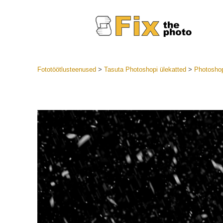
Fototöötlusteenused
>
Tasuta Photoshopi ülekatted
>
Photoshop
Lightroom
LR eelsea
Portre
Parima pa
Mobiili e
Pulmafot