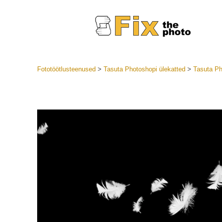
Fototöötlusteenused
>
Tasuta Photoshopi ülekatted
>
Tasuta Ph
Lightroom
LR eelsea
Portre
Parima pa
Mobiili e
Pulmafot