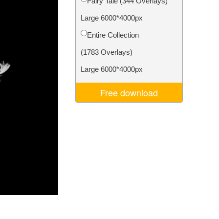
Fairy Tale (344 Overlays)
d
Video Editing Services
Large 6000*4000px
Entire Collection
(1783 Overlays)
Large 6000*4000px
Free download