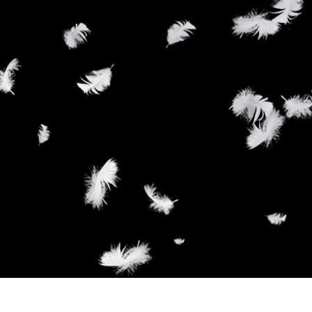
e fototöötlus
Ehete fotode redigeerimine
AI koolitusandme