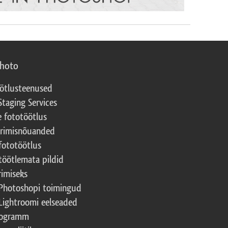
photo
ötlusteenused
Staging Services
e fototöötlus
erimisnõuanded
fototöötlus
töötlemata pildid
rimiseks
Photoshopi toimingud
Lightroomi eelseaded
rogramm