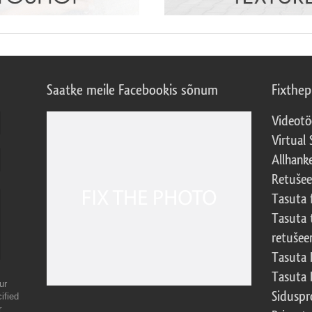
Saatke meile Facebookis sõnum
Fixthe
Videotö
Virtual 
Allhank
Retuše
Tasuta 
Tasuta 
retušee
Tasuta 
Tasuta 
ur
Sidusp
ified
r