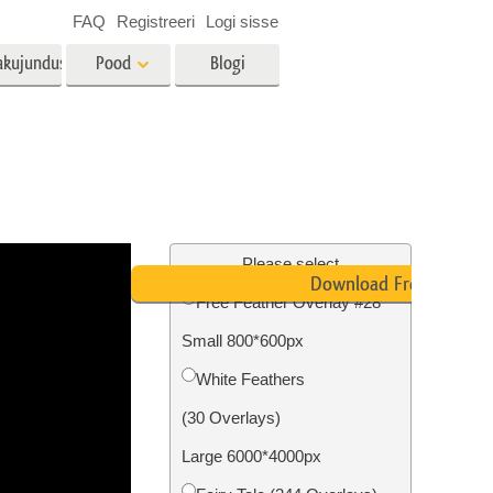
FAQ
Registreeri
Logi sisse
akujundus
Pood
Blogi
es
Video
LUT-id videotöötluseks
Professionaalsed
tlus
Kinnisvara fototöötlus
videoülekatted
Please select
Download Free
Free Feather Overlay #28
Small 800*600px
mine
Fotode taastamine
White Feathers
(30 Overlays)
Large 6000*4000px