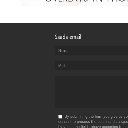
Saada email
Nimi
Meil
By submitting the form you give us yo
consent to process the personal data spec
by you in the fields above according to ou