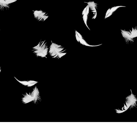
e fototöötlus
Ehete fotode redigeerimine
AI koolitusandme