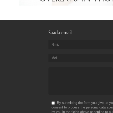
Saada email
Nimi
Meil
By submitting the form you give us yo
consent to process the personal data spec
by you in the fields above according to ou