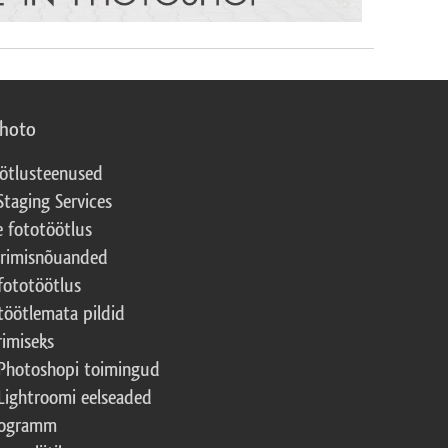
photo
ötlusteenused
Staging Services
e fototöötlus
erimisnõuanded
fototöötlus
töötlemata pildid
rimiseks
Photoshopi toimingud
Lightroomi eelseaded
rogramm