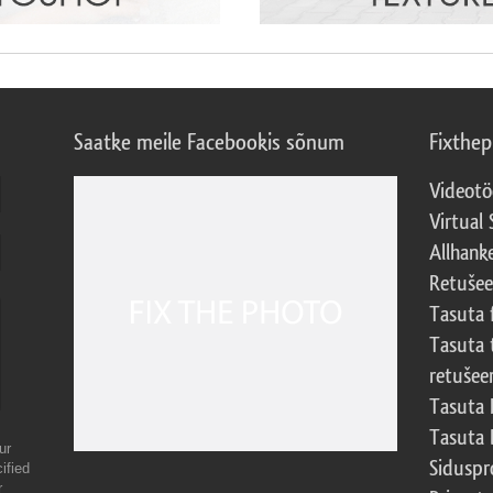
Saatke meile Facebookis sõnum
Fixthe
Videotö
Virtual 
Allhank
Retuše
Tasuta 
Tasuta 
retušee
Tasuta 
Tasuta 
ur
Sidusp
ified
r