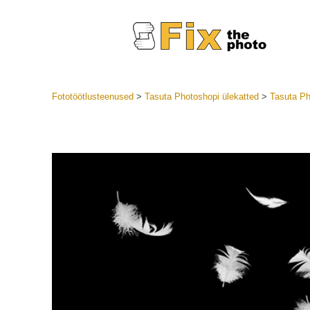
Fototöötlusteenused
>
Tasuta Photoshopi ülekatted
>
Tasuta Ph
Lightroom
LR eelsea
Portre
Parima pa
Mobiili e
Pulmafot