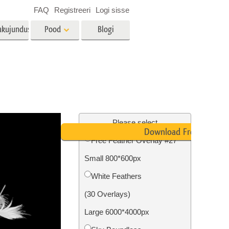
FAQ
Registreeri
Logi sisse
akujundus
Pood
Blogi
es
Video
LUT-id videotöötluseks
Professionaalsed
tlus
Kinnisvara fototöötlus
videoülekatted
Please select
Download Free
Free Feather Overlay #27
Small 800*600px
mine
Fotode taastamine
White Feathers
(30 Overlays)
Large 6000*4000px