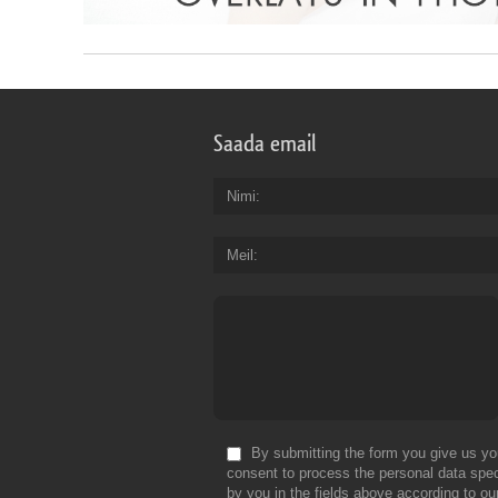
Saada email
Nimi
Meil
By submitting the form you give us yo
consent to process the personal data spec
by you in the fields above according to ou