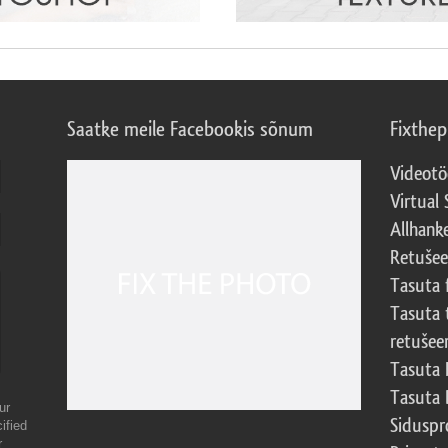
Saatke meile Facebookis sõnum
Fixthe
Videotö
Virtual 
Allhank
Retuše
Tasuta 
Tasuta 
retušee
Tasuta 
Tasuta 
ur
Sidusp
ified
r