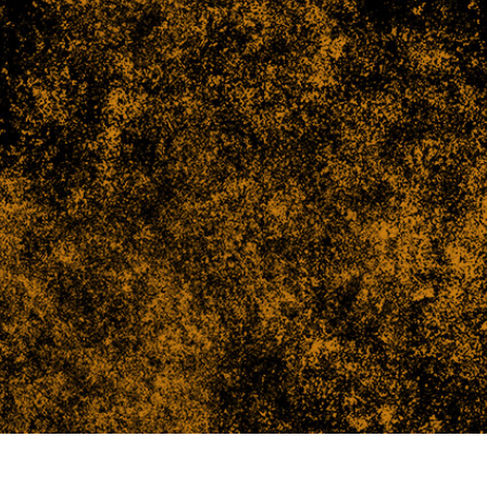
e fototöötlus
Ehete fotode redigeerimine
AI koolitusandme