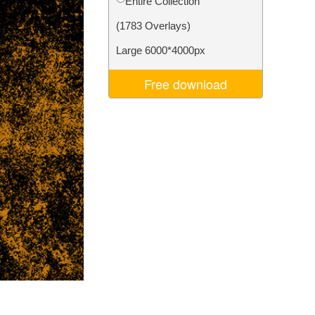
Entire Collection
d
Video Editing Services
(1783 Overlays)
Large 6000*4000px
Free download