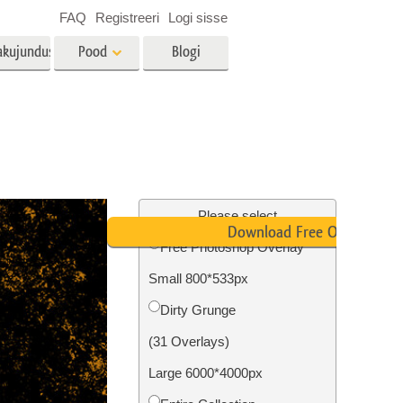
FAQ
Registreeri
Logi sisse
akujundus
Pood
Blogi
es
Video
LUT-id videotöötluseks
Professionaalsed
tlus
Kinnisvara fototöötlus
videoülekatted
Please select
Download Free Overlay
Free Photoshop Overlay
Small 800*533px
mine
Fotode taastamine
Dirty Grunge
(31 Overlays)
Large 6000*4000px