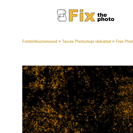
Fototöötlusteenused
>
Tasuta Photoshopi ülekatted
>
Free Phot
Lightroom
LR eelsea
Portre
Parima pa
Mobiili e
Pulmafot