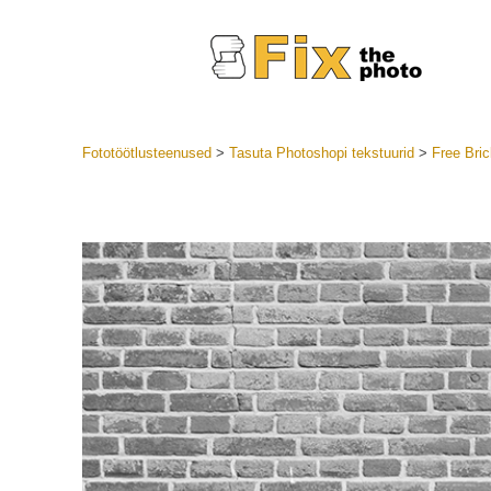
Fototöötlusteenused
>
Tasuta Photoshopi tekstuurid
>
Free Bric
Lightroom
LR eelsea
Portre
Parima pa
Mobiili e
Pulmafot