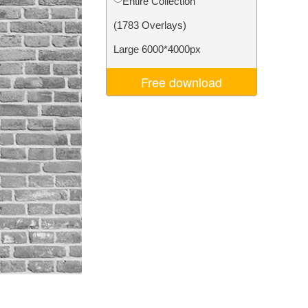
Entire Collection
d
Video Editing Services
(1783 Overlays)
Large 6000*4000px
Free download