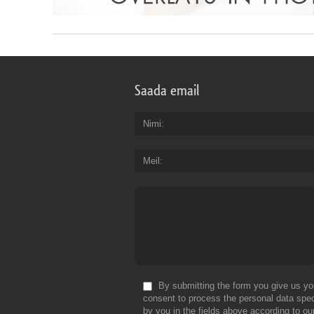
Saada email
Nimi
Meil
By submitting the form you give us yo
consent to process the personal data spec
by you in the fields above according to ou