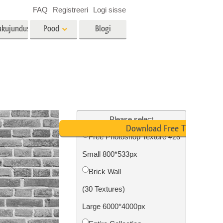
FAQ
Registreeri
Logi sisse
akujundus
Pood
Blogi
es
Video
LUT-id videotöötluseks
Professionaalsed
tlus
Kinnisvara fototöötlus
videoülekatted
Please select
Download Free Texture
Free Photoshop Texture #28
Small 800*533px
mine
Fotode taastamine
Brick Wall
(30 Textures)
Large 6000*4000px