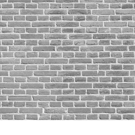
e fototöötlus
Ehete fotode redigeerimine
AI koolitusandme