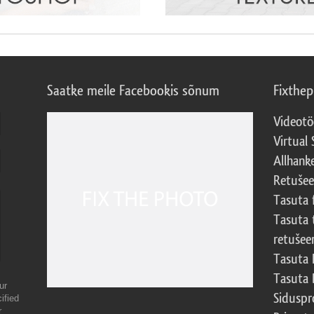
Saatke meile Facebookis sõnum
Fixthe
Videotö
Virtual 
Allhank
Retuše
Tasuta 
Tasuta 
retušee
Tasuta 
Tasuta 
ur
Sidusp
ified
r