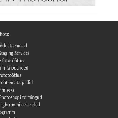
photo
ötlusteenused
Staging Services
e fototöötlus
erimisnõuanded
fototöötlus
töötlemata pildid
rimiseks
Photoshopi toimingud
Lightroomi eelseaded
rogramm