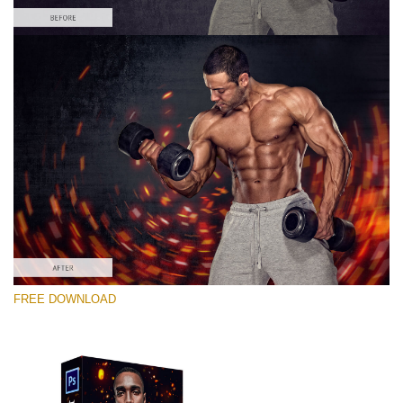
Please select
Free PNG Overlay #6
Small 800*533px
Fire Sparks
(30 Overlays)
Large 6000*4000px
FREE DOWNLOAD
Luxury Wedding
(373 Overlays)
Large 6000*4000px