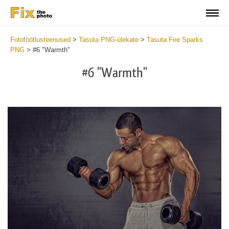
Fototöötlusteenused
>
Tasuta PNG-ülekate
>
Tasuta Fire Sparks
PNG
>
#6 "Warmth"
#6 "Warmth"
Do
Fr
PN