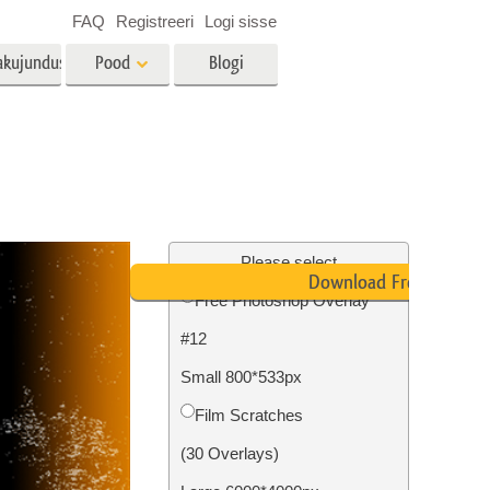
FAQ
Registreeri
Logi sisse
akujundus
Pood
Blogi
es
Video
LUT-id videotöötluseks
Professionaalsed
tlus
Kinnisvara fototöötlus
videoülekatted
Please select
Download Free
Free Photoshop Overlay
#12
mine
Fotode taastamine
Small 800*533px
Film Scratches
(30 Overlays)