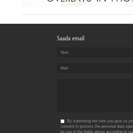
Saada email
Nimi
Meil
By submitting the form you give us yo
consent to process the personal data spec
by you in the fields above according to ou