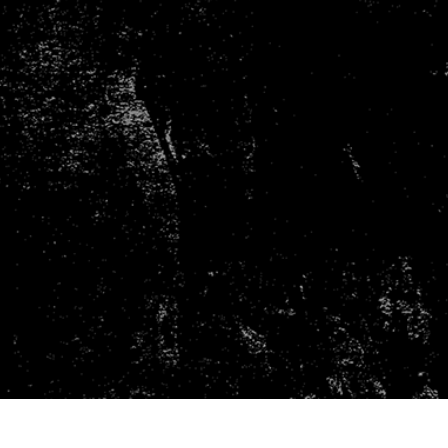
e fototöötlus
Ehete fotode redigeerimine
AI koolitusandme