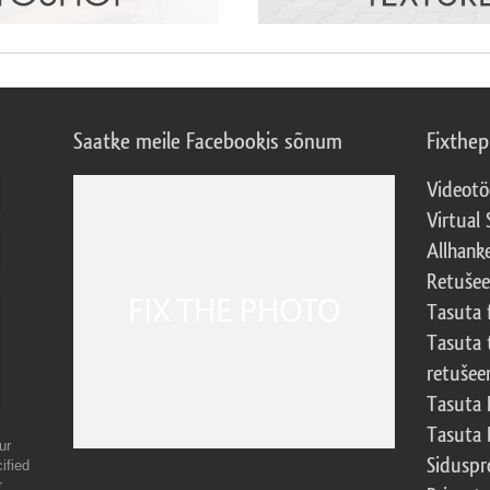
Saatke meile Facebookis sõnum
Fixthe
Videotö
Virtual 
Allhank
Retuše
Tasuta 
Tasuta 
retušee
Tasuta 
Tasuta 
ur
Sidusp
ified
r