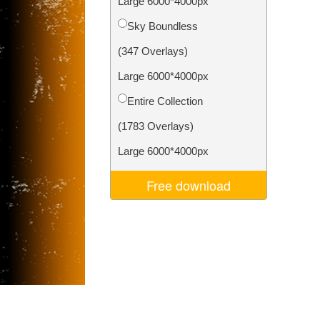
Large 6000*4000px
d
Video Editing Services
Sky Boundless
(347 Overlays)
Large 6000*4000px
Entire Collection
(1783 Overlays)
Large 6000*4000px
Free download