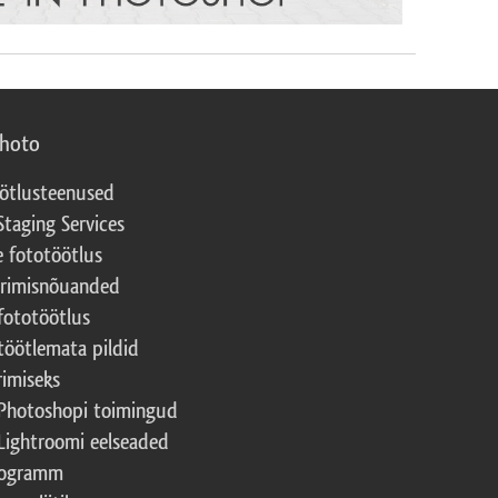
photo
ötlusteenused
Staging Services
e fototöötlus
erimisnõuanded
fototöötlus
töötlemata pildid
rimiseks
Photoshopi toimingud
Lightroomi eelseaded
rogramm