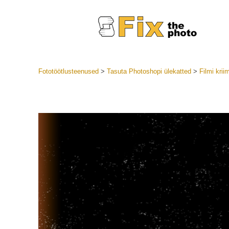
Fototöötlusteenused
>
Tasuta Photoshopi ülekatted
>
Filmi kri
Lightroom
LR eelsea
Portre
Parima pa
Mobiili e
Pulmafot