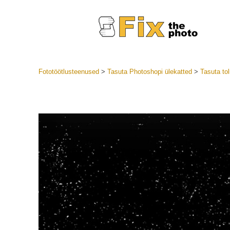
Fototöötlusteenused
>
Tasuta Photoshopi ülekatted
>
Tasuta to
Lightroom
LR eelsea
Portre
Parima pa
Mobiili e
Pulmafot