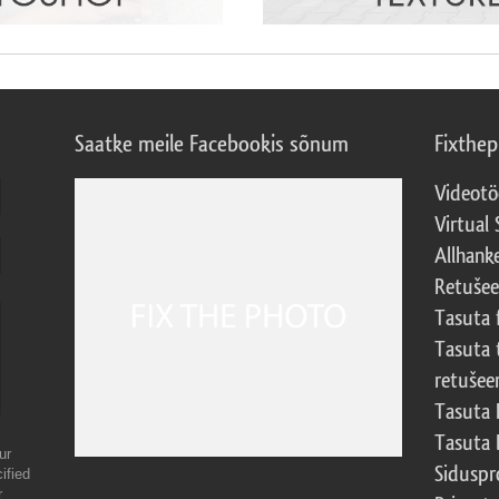
Saatke meile Facebookis sõnum
Fixthe
Videotö
Virtual 
Allhank
Retuše
Tasuta 
Tasuta 
retušee
Tasuta 
Tasuta 
ur
Sidusp
ified
r