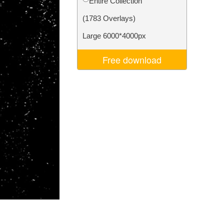
Entire Collection
d
Video Editing Services
(1783 Overlays)
Large 6000*4000px
Free download