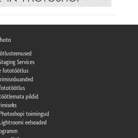
photo
ötlusteenused
Staging Services
e fototöötlus
erimisnõuanded
fototöötlus
töötlemata pildid
rimiseks
Photoshopi toimingud
Lightroomi eelseaded
rogramm