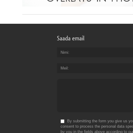
Saada email
Nimi
Meil
By submitting the form you give us yo
consent to process the personal data spec
by you in the fields above according to ou