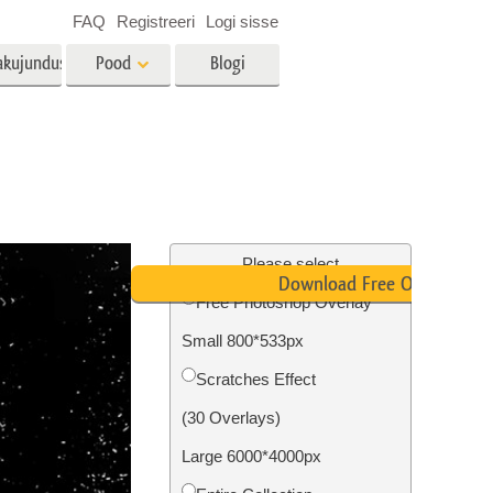
FAQ
Registreeri
Logi sisse
akujundus
Pood
Blogi
es
Video
LUT-id videotöötluseks
Professionaalsed
tlus
Kinnisvara fototöötlus
videoülekatted
Please select
Download Free Overlay
Free Photoshop Overlay
Small 800*533px
mine
Fotode taastamine
Scratches Effect
(30 Overlays)
Large 6000*4000px