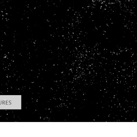
e fototöötlus
Ehete fotode redigeerimine
AI koolitusandme