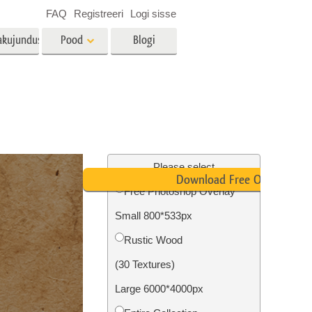
FAQ
Registreeri
Logi sisse
akujundus
Pood
Blogi
es
Video
LUT-id videotöötluseks
Professionaalsed
tlus
Kinnisvara fototöötlus
videoülekatted
Please select
Download Free Overlay
Free Photoshop Overlay
Small 800*533px
mine
Fotode taastamine
Rustic Wood
(30 Textures)
Large 6000*4000px