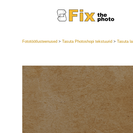
Fototöötlusteenused
>
Tasuta Photoshopi tekstuurid
>
Tasuta la
Lightroom
LR eelsea
Portre
Parima pa
Mobiili e
Pulmafot