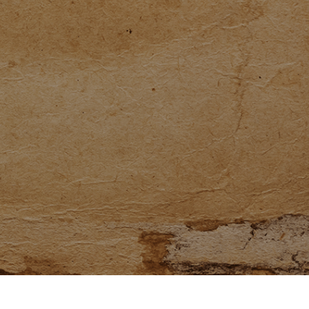
e fototöötlus
Ehete fotode redigeerimine
AI koolitusandme