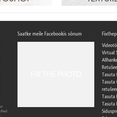
Saatke meile Facebookis sõnum
Fixthe
Videotö
Virtual 
Allhank
Retuše
Tasuta 
Tasuta 
retušee
Tasuta 
Tasuta 
ur
Sidusp
ified
r