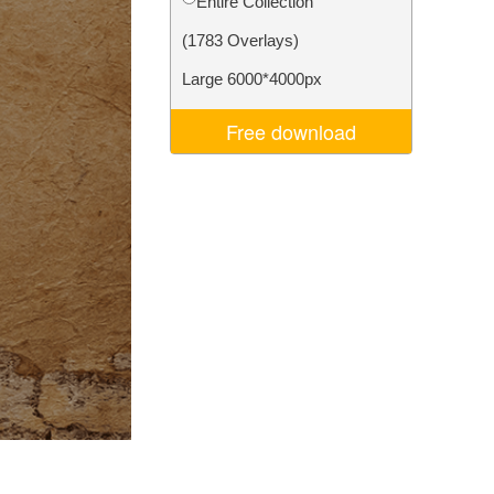
Entire Collection
d
Video Editing Services
(1783 Overlays)
Large 6000*4000px
Free download