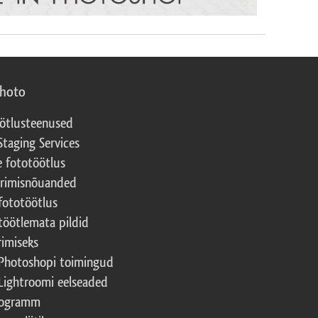
photo
ötlusteenused
Staging Services
e fototöötlus
erimisnõuanded
fototöötlus
töötlemata pildid
rimiseks
Photoshopi toimingud
Lightroomi eelseaded
rogramm