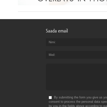
Saada email
Nimi
Meil
By submitting the form you give us yo
consent to process the personal data spec
by you in the fields above according to ou