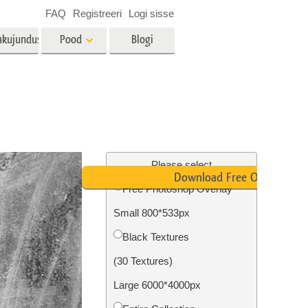
FAQ
Registreeri
Logi sisse
akujundus
Pood
Blogi
es
Video
LUT-id videotöötluseks
Professionaalsed
tlus
Kinnisvara fototöötlus
videoülekatted
Please select
Download Free Overlay
Free Photoshop Overlay
Small 800*533px
mine
Fotode taastamine
Black Textures
(30 Textures)
Large 6000*4000px