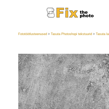
Fototöötlusteenused
>
Tasuta Photoshopi tekstuurid
>
Tasuta la
Lightroom
LR eelsea
Portre
Parima pa
Mobiili e
Pulmafot