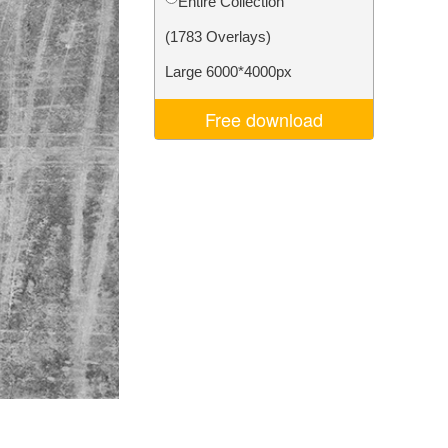
Entire Collection
d
Video Editing Services
(1783 Overlays)
Large 6000*4000px
Free download