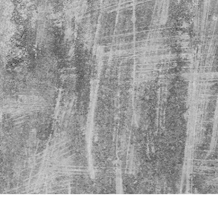
e fototöötlus
Ehete fotode redigeerimine
AI koolitusandme