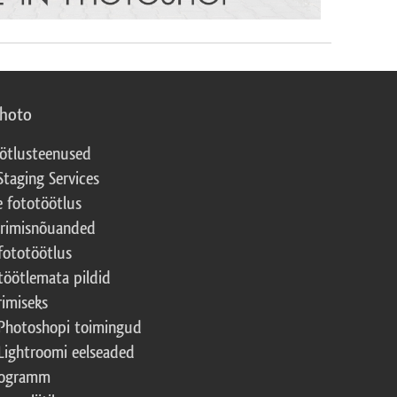
photo
ötlusteenused
Staging Services
e fototöötlus
erimisnõuanded
fototöötlus
töötlemata pildid
rimiseks
Photoshopi toimingud
Lightroomi eelseaded
rogramm