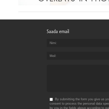
Saada email
Nimi
Meil
By submitting the form you give us yo
consent to process the personal data spec
by you in the fields above according to ou