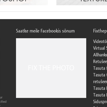
Saatke meile Facebookis sõnum
Fixthe
Videotö
Virtual 
Allhank
Retuše
Tasuta 
Tasuta 
retušee
Tasuta 
Tasuta 
ur
Sidusp
ified
r