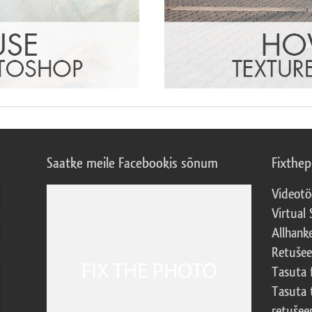
Saatke meile Facebookis sõnum
Fixthe
Videotö
Virtual 
Allhank
Retuše
Tasuta 
Tasuta 
retušee