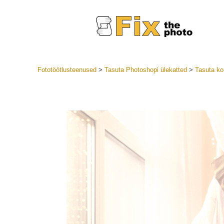
Fototöötlusteenused
>
Tasuta Photoshopi ülekatted
>
Tasuta kon
Lightroom
LR eelsea
Portre
Parima pa
Mobiili e
Pulmafot