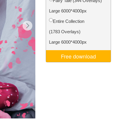
Fairy Tale (344 Overlays)
d
Video Editing Services
Large 6000*4000px
Entire Collection
(1783 Overlays)
Large 6000*4000px
Free download