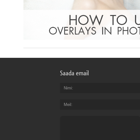
Saada email
Nimi
Meil