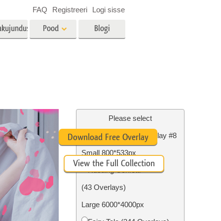
FAQ
Registreeri
Logi sisse
akujundus
Pood
Blogi
es
Video
LUT-id videotöötluseks
Professionaalsed
tlus
Kinnisvara fototöötlus
videoülekatted
Please select
Free Photoshop Overlay #8
Download Free Overlay
Small 800*533px
View the Full Collection
mine
Fotode taastamine
Rustling Confetti
(43 Overlays)
Large 6000*4000px