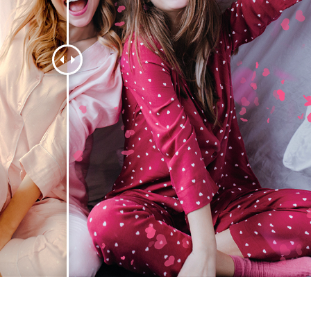
e fototöötlus
Ehete fotode redigeerimine
AI koolitusandme