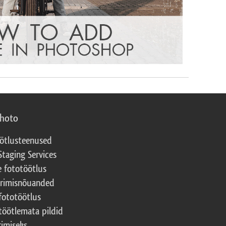
photo
ötlusteenused
Staging Services
e fototöötlus
erimisnõuanded
fototöötlus
töötlemata pildid
rimiseks