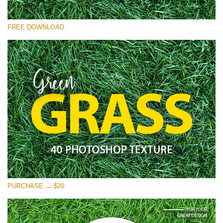
Por favor seleccione
FREE DOWNLOAD
Free Photoshop Overlay
Small 800*533px
Green Grass
(40 Textures)
Large 6000*4000px
Entire Collection
(1783 Overlays)
Large 6000*4000px
Descarga gratis
PURCHASE → $20