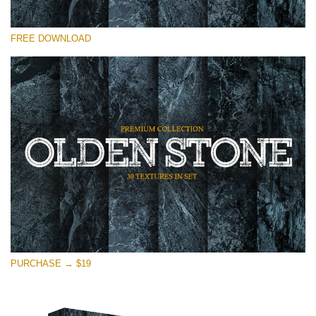
Por favor seleccione
FREE DOWNLOAD
Free Photoshop Overlay
Small 800*533px
Olden Stone
(30 Textures)
Large 6000*4000px
Entire Collection
(1783 Overlays)
Large 6000*4000px
Descarga gratis
PURCHASE → $19