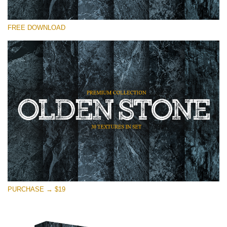
Por favor seleccione
FREE DOWNLOAD
Free Photoshop Overlay
Small 800*533px
Olden Stone
(30 Textures)
Large 6000*4000px
Entire Collection
(1783 Overlays)
Large 6000*4000px
Descarga gratis
PURCHASE → $19