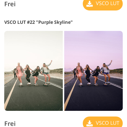
Frei
VSCO LUT
VSCO LUT #22 "Purple Skyline"
Frei
VSCO LUT