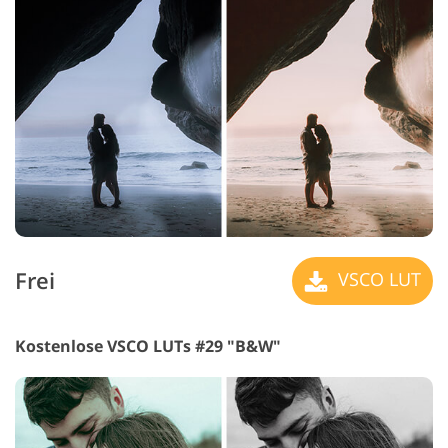
Frei
VSCO LUT
Kostenlose VSCO LUTs #29 "B&W"