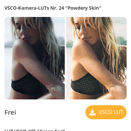
VSCO-Kamera-LUTs Nr. 24 "Powdery Skin"
Frei
VSCO LUT