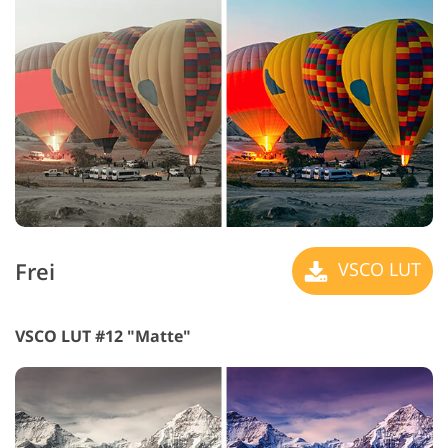
Frei
VSCO LUT
VSCO LUT #12 "Matte"