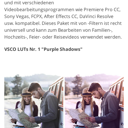
und mit verschiedenen
Videobearbeitungsprogrammen wie Premiere Pro CC,
Sony Vegas, FCPX, After Effects CC, DaVinci Resolve
usw. kompatibel. Dieses Paket mit von -Filtern ist recht
universell und kann zum Bearbeiten von Familien-,
Hochzeits-, Feier- oder Reisevideos verwendet werden.
VSCO LUTs Nr. 1 "Purple Shadows"