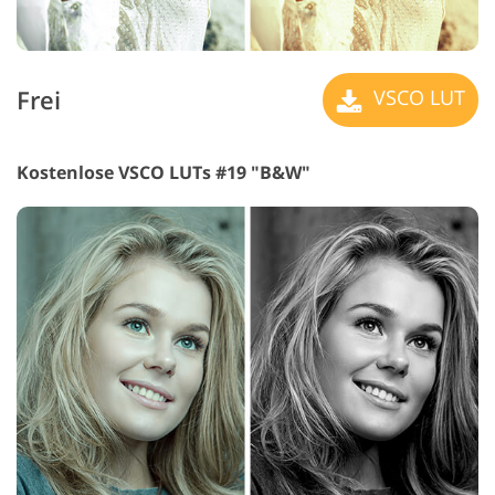
Frei
VSCO LUT
Kostenlose VSCO LUTs #19 "B&W"