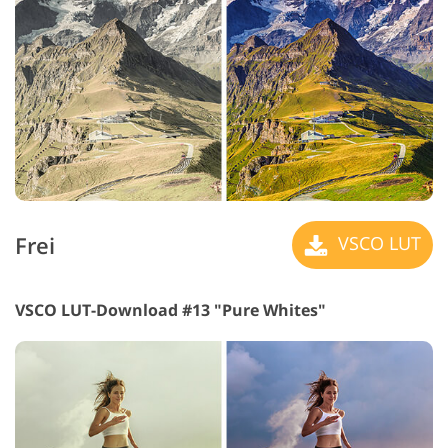
Frei
VSCO LUT
VSCO LUT-Download #13 "Pure Whites"