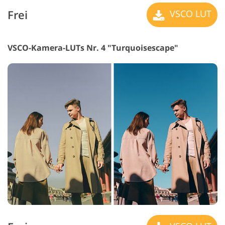
Frei
VSCO LUT
VSCO-Kamera-LUTs Nr. 4 "Turquoisescape"