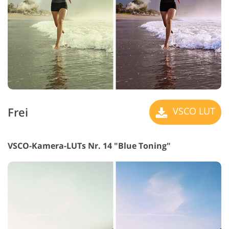
Frei
VSCO LUT
VSCO-Kamera-LUTs Nr. 14 "Blue Toning"