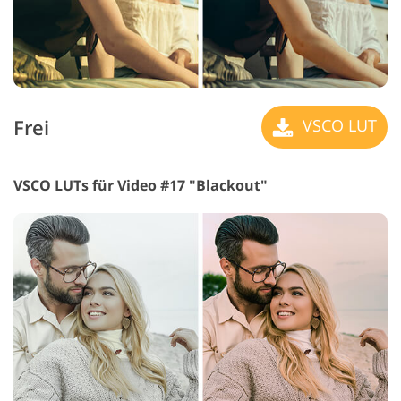
Frei
VSCO LUT
VSCO LUTs für Video #17 "Blackout"