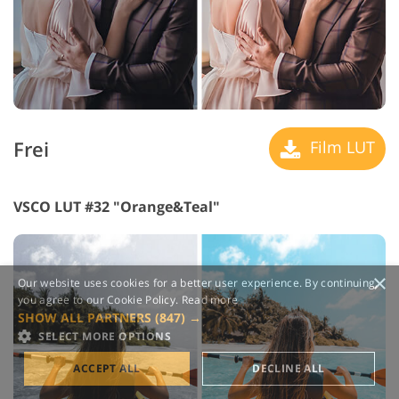
Frei
Film LUT
VSCO LUT #32 "Orange&Teal"
×
Our website uses cookies for a better user experience. By continuing,
you agree to our Cookie Policy.
Read more
SHOW ALL PARTNERS
(847) →
SELECT MORE OPTIONS
ACCEPT ALL
DECLINE ALL