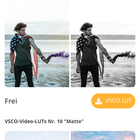
Frei
VSCO LUT
VSCO-Video-LUTs Nr. 10 "Matte"