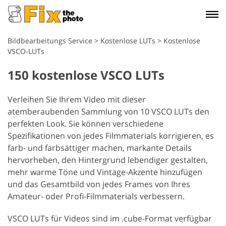
Bildbearbeitungs Service
>
Kostenlose LUTs
>
Kostenlose
VSCO-LUTs
150 kostenlose VSCO LUTs
Verleihen Sie Ihrem Video mit dieser
atemberaubenden Sammlung von 10 VSCO LUTs den
perfekten Look. Sie können verschiedene
Spezifikationen von jedes Filmmaterials korrigieren, es
farb- und farbsättiger machen, markante Details
hervorheben, den Hintergrund lebendiger gestalten,
mehr warme Töne und Vintage-Akzente hinzufügen
und das Gesamtbild von jedes Frames von Ihres
Amateur- oder Profi-Filmmaterials verbessern.
VSCO LUTs für Videos sind im .cube-Format verfügbar