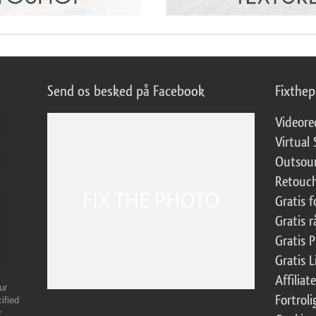
Send os besked på Facebook
Fixthe
Videore
Virtual 
Outsour
Retouch
Gratis 
Gratis r
Gratis 
Gratis 
Affilia
ur
Fortroli
ified
r