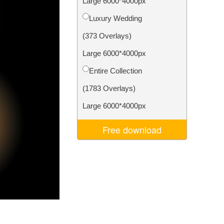
Large 6000*4000px
Video Editing Services
Luxury Wedding
(373 Overlays)
Large 6000*4000px
Entire Collection
(1783 Overlays)
Large 6000*4000px
Free download