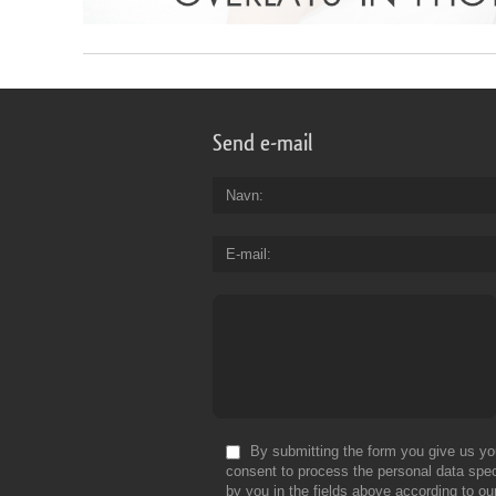
Send e-mail
Navn
E-mail
By submitting the form you give us yo
consent to process the personal data spec
by you in the fields above according to ou