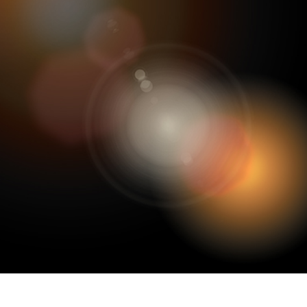
tfotoredigering
Fotoredigering af smykker
AI-træningsdata