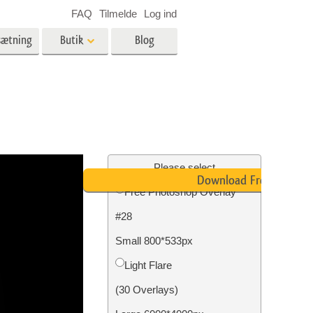
FAQ
Tilmelde
Log ind
sætning
Butik
Blog
es
Video
LUT'er til videoredigering
Professionelle
ing
Billedredigering af fast ejendom
videooverlejringer
Please select
Download Free
Free Photoshop Overlay
#28
n
Foto restaurering
Small 800*533px
Light Flare
(30 Overlays)