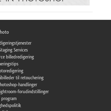
photo
digeringstjenester
Staging Services
ce billedredigering
eringstips
fotoredigering
åbilleder til retouchering
Photoshop-handlinger
Lightroom-forudindstillinger
te program
ghedspolitik