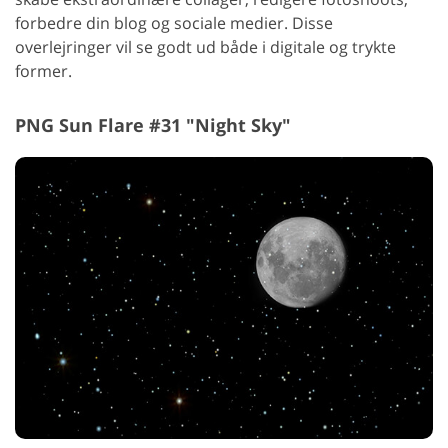
forbedre din blog og sociale medier. Disse
overlejringer vil se godt ud både i digitale og trykte
former.
PNG Sun Flare #31 "Night Sky"