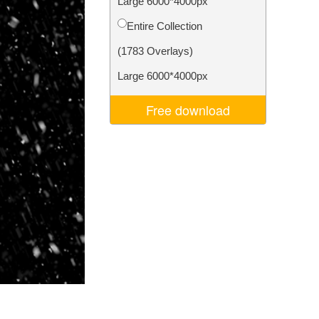
Large 6000*4000px
Video Editing Services
Entire Collection
(1783 Overlays)
Large 6000*4000px
Free download