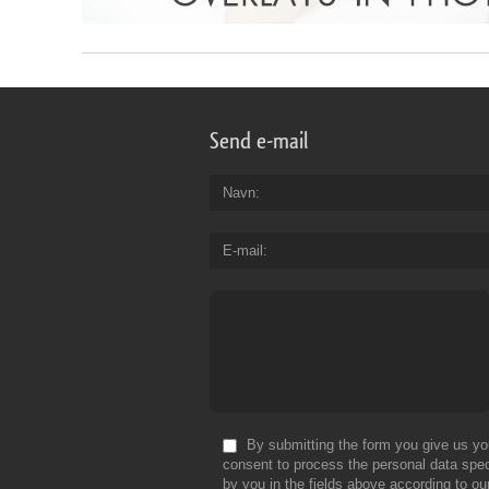
Send e-mail
Navn
E-mail
By submitting the form you give us yo
consent to process the personal data spec
by you in the fields above according to ou