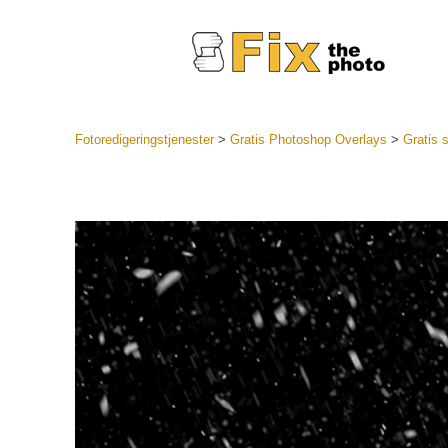
Fotoredigeringstjenester
>
Gratis Photoshop Overlays
>
Gratis 
Lightroo
forudindst
Portr
LR Preset
Forudindst
bedste ti
Mobile Pr
Redigering