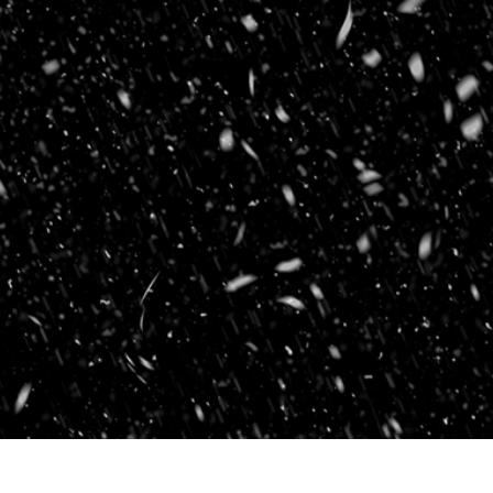
tfotoredigering
Fotoredigering af smykker
AI-træningsdata