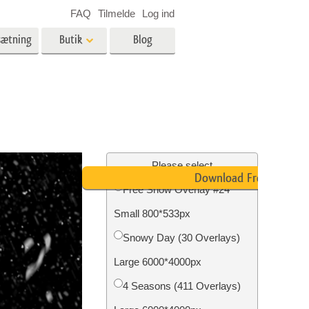
FAQ
Tilmelde
Log ind
sætning
Butik
Blog
es
Video
LUT'er til videoredigering
Professionelle
ing
Billedredigering af fast ejendom
videooverlejringer
Please select
Download Free
Free Snow Overlay #24
Small 800*533px
n
Foto restaurering
Snowy Day (30 Overlays)
Large 6000*4000px
4 Seasons (411 Overlays)