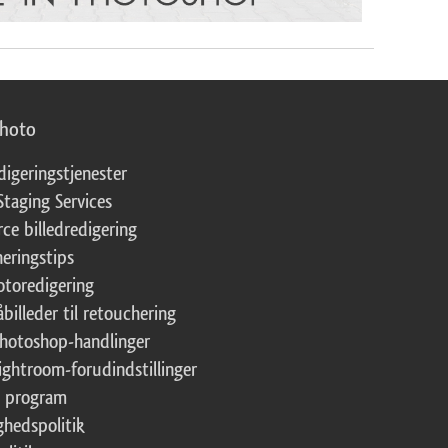
photo
digeringstjenester
Staging Services
ce billedredigering
eringstips
fotoredigering
åbilleder til retouchering
Photoshop-handlinger
Lightroom-forudindstillinger
te program
ghedspolitik