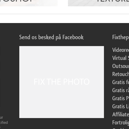
Send os besked på Facebook
Fixthe
Videore
Virtual 
Outsour
Retouch
Gratis 
Gratis r
Gratis 
Gratis 
Affilia
ur
Fortroli
ified
r