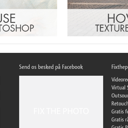
Send os besked på Facebook
Fixthe
Videore
Virtual 
Outsour
Retouch
Gratis 
Gratis r
Gratis 