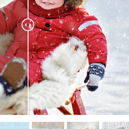
tfotoredigering
Fotoredigering af smykker
AI-træningsdata