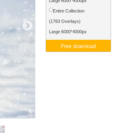
Large 6000*4000px
Video Editing Services
Entire Collection
(1783 Overlays)
Large 6000*4000px
Free download