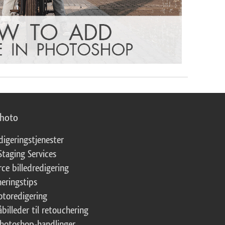
photo
digeringstjenester
Staging Services
ce billedredigering
eringstips
fotoredigering
åbilleder til retouchering
Photoshop-handlinger