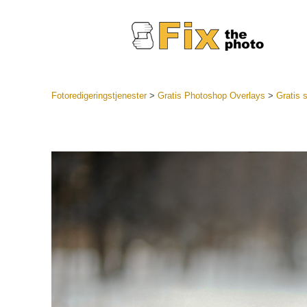
Fotoredigeringstjenester
>
Gratis Photoshop Overlays
>
Gratis 
Lightroo
forudindst
Portr
LR Preset
Forudindst
bedste ti
Mobile Pr
Redigering