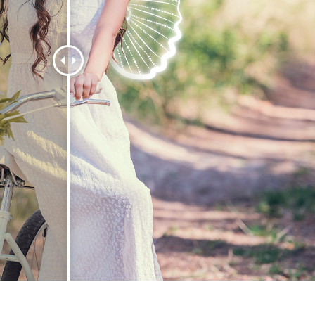
etušování produktů
Služby retušování šperků
Data pro výcvik A