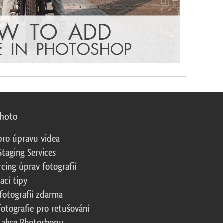
photo
pro úpravu videa
Staging Services
cing úprav fotografií
ací tipy
fotografií zdarma
fotografie pro retušování
 akce Photoshopu