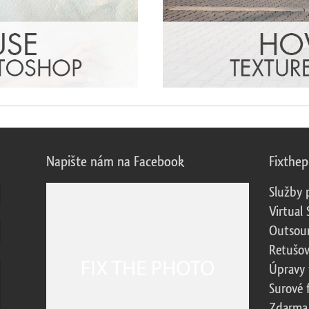
Napište nám na Facebook
Fixthe
Služby 
Virtual 
Outsour
Retušov
Úpravy 
Surové 
Zdarma