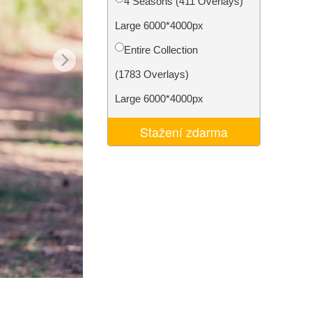
4 Seasons (411 Overlays)
I
Video Editing Services
Large 6000*4000px
Entire Collection
(1783 Overlays)
Large 6000*4000px
Stažení zdarma