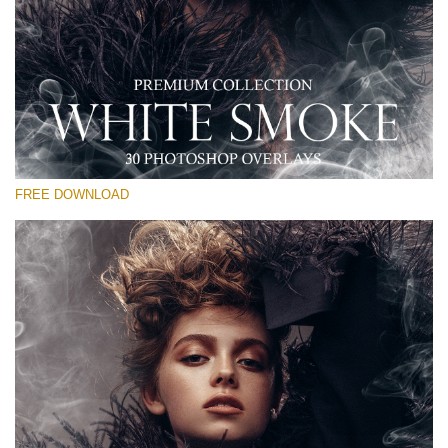
Prosím vyberte
Free PNG Overlay #11
Small 800*533px
White Smoke
(30 Overlays)
FREE DOWNLOAD
Large 6000*4000px
Sky Boundless
(347 Overlays)
Large 6000*4000px
Entire Collection
(1783 Overlays)
Large 6000*4000px