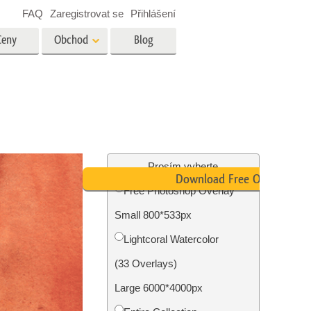
FAQ
Zaregistrovat se
Přihlášení
Ceny
Obchod
Blog
es
Video
Profesionální LUT
Překryvná videa
tské
Služby úpravy fotografií
nemovitostí
Prosím vyberte
Download Free Overlay
Free Photoshop Overlay
y
Small 800*533px
brázky
Foto Obnovení Služby
Lightcoral Watercolor
(33 Overlays)
Large 6000*4000px