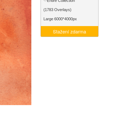
Entire Collection
I
Video Editing Services
(1783 Overlays)
Large 6000*4000px
Stažení zdarma