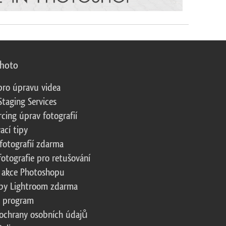
photo
pro úpravu videa
Staging Services
cing úprav fotografií
ací tipy
fotografií zdarma
fotografie pro retušování
 akce Photoshopu
by Lightroom zdarma
te program
ochrany osobních údajů