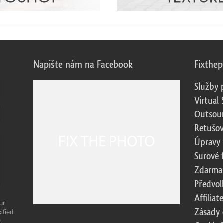
Napište nám na Facebook
Fixthe
Služby 
Virtual 
Outsour
Retušov
Úpravy 
Surové 
Zdarma
Předvol
Affilia
ur
Zásady 
ified
r