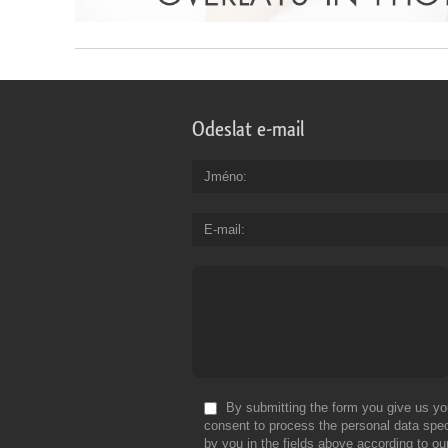
Odeslat e-mail
Jméno
E-mail
By submitting the form you give us yo
consent to process the personal data spec
by you in the fields above according to ou