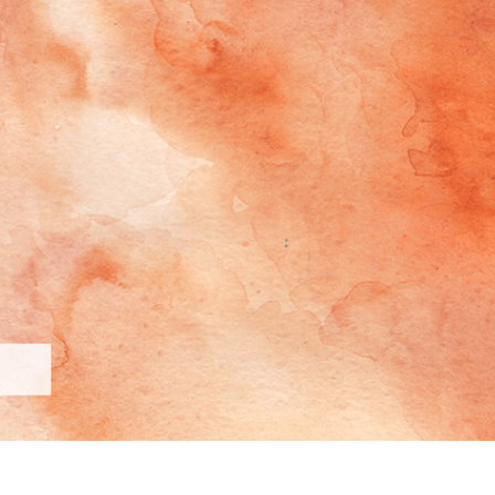
etušování produktů
Služby retušování šperků
Data pro výcvik A