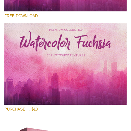
Prosím vyberte
FREE DOWNLOAD
Free Photoshop Overlay
Small 800*533px
Watercolor Fuchsia
(20 Textures)
Large 6000*4000px
Entire Collection
(1783 Overlays)
Large 6000*4000px
Stažení zdarma
PURCHASE → $10