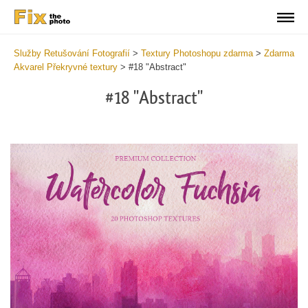
Služby Retušování Fotografií
>
Textury Photoshopu zdarma
>
Zdarma
Akvarel Překryvné textury
>
#18 "Abstract"
#18 "Abstract"
Do
Fr
Ov