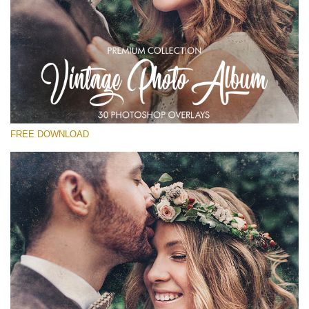
Prosím vyberte
Free Vintage Overlay #18
Small 800*533px
Vintage Photo Album
(30 Overlays)
FREE DOWNLOAD
Large 6000*4000px
Light Sparkling
(740 Overlays)
Large 6000*4000px
Entire Collection
(1783 Overlays)
Large 6000*4000px