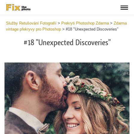
Služby Retušování Fotografií
>
Prekryti Photoshop Zdarma
>
Zdarma
vintage překryvy pro Photoshop
>
#18 "Unexpected Discoveries"
#18 "Unexpected Discoveries"
Do
Fr