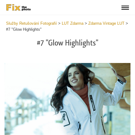
Služby Retušování Fotografií
>
LUT Zdarma
>
Zdarma Vintage LUT
>
#7 "Glow Highlights"
#7 "Glow Highlights"
Do
Fr
LU