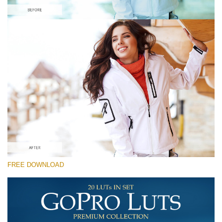
Prosím vyberte
Free Vintage LUT #7
Premium GoPro LUTs
Cinema Look Collection (80 LUTs)
Entire Collection (260 LUTs)
Stažení zdarma
FREE DOWNLOAD