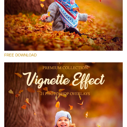
Prosím vyberte
Free Photoshop Overlay #27
Small 800*533px
Vignette Effect
(21 Overlays)
FREE DOWNLOAD
Large 6000*4000px
Sky Boundless
(347 Overlays)
Large 6000*4000px
Entire Collection
(1783 Overlays)
Large 6000*4000px