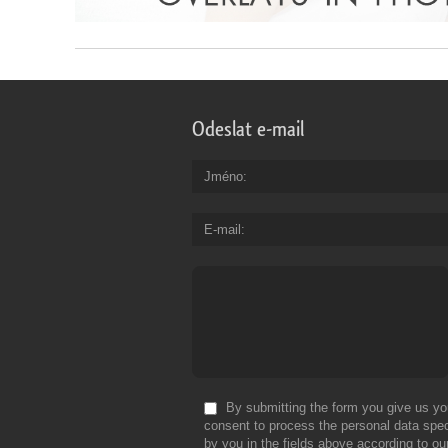
Odeslat e-mail
Jméno
E-mail
By submitting the form you give us yo
consent to process the personal data spec
by you in the fields above according to ou