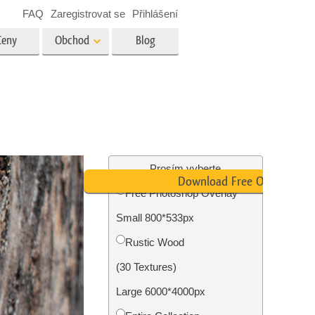
FAQ
Zaregistrovat se
Přihlášení
Ceny
Obchod
Blog
es
Video
Profesionální LUT
Překryvná videa
tské
Služby úpravy fotografií
nemovitostí
Prosím vyberte
Download Free Overlay
Free Photoshop Overlay
y
Small 800*533px
brázky
Foto Obnovení Služby
Rustic Wood
(30 Textures)
Large 6000*4000px