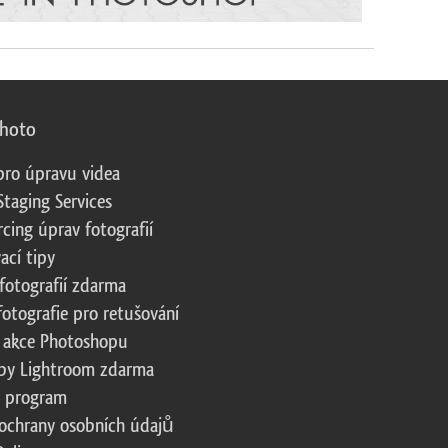
photo
pro úpravu videa
Staging Services
cing úprav fotografií
ací tipy
fotografií zdarma
fotografie pro retušování
 akce Photoshopu
by Lightroom zdarma
te program
ochrany osobních údajů