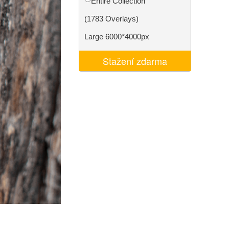
Entire Collection
I
Video Editing Services
(1783 Overlays)
Large 6000*4000px
Stažení zdarma