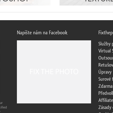
Napište nám na Facebook
Fixthe
Služby 
Virtual 
Outsour
Retušov
Úpravy 
Surové 
Zdarma
Předvol
Affilia
ur
Zásady 
ified
r