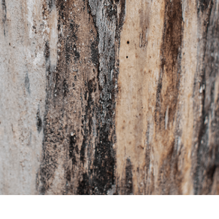
etušování produktů
Služby retušování šperků
Data pro výcvik A