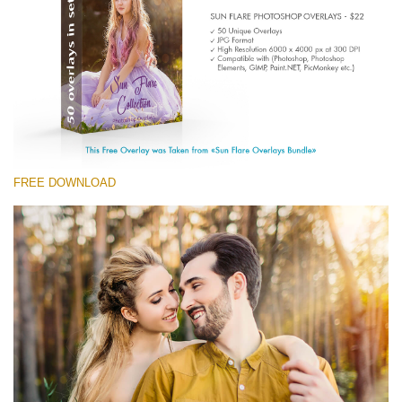
Entire Collection
(1783 Overlays)
Large 6000*4000px
Stažení zdarma
FREE DOWNLOAD