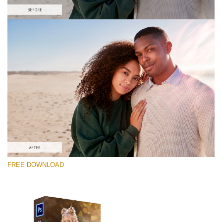
Prosím vyberte
Free PNG Overlay #6
Small 800*533px
Sun Flares
(50 Overlays)
Large 6000*4000px
FREE DOWNLOAD
Luxury Wedding
(373 Overlays)
Large 6000*4000px