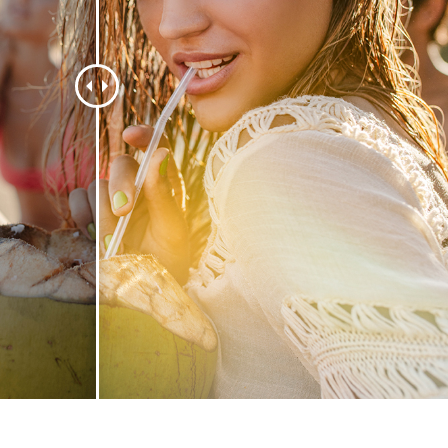
etušování produktů
Služby retušování šperků
Data pro výcvik A