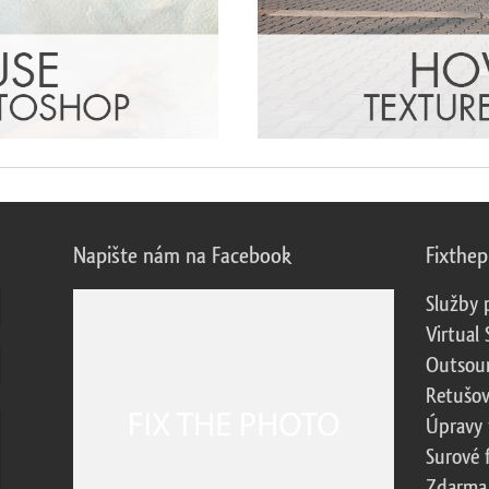
Napište nám na Facebook
Fixthe
Služby 
Virtual 
Outsour
Retušov
Úpravy 
Surové 
Zdarma