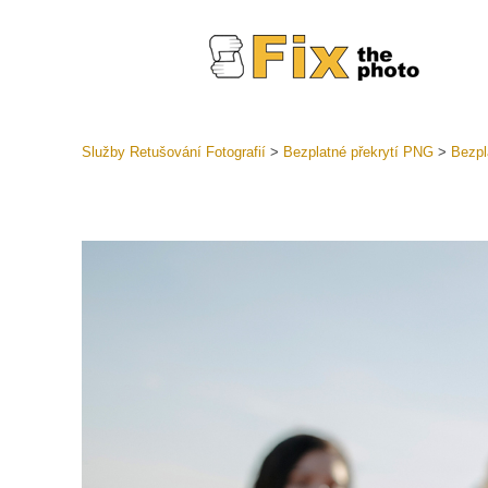
Služby Retušování Fotografií
>
Bezplatné překrytí PNG
>
Bezpl
Předvolb
Celé před
Retušova
LR
Přednasta
nabídek
Mobilní k
Služby pr