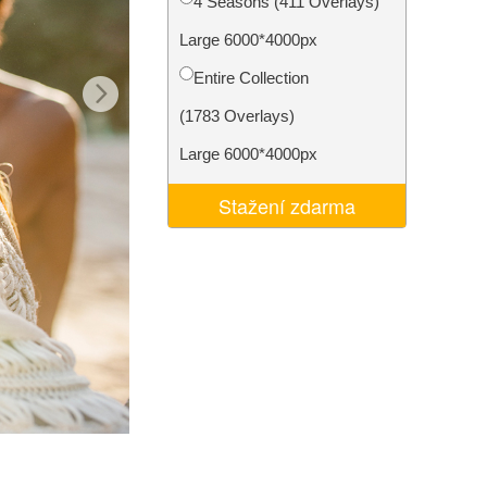
4 Seasons (411 Overlays)
I
Video Editing Services
Large 6000*4000px
Entire Collection
(1783 Overlays)
Large 6000*4000px
Stažení zdarma