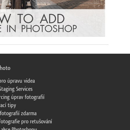
photo
pro úpravu videa
Staging Services
cing úprav fotografií
ací tipy
fotografií zdarma
fotografie pro retušování
 akce Photoshopu