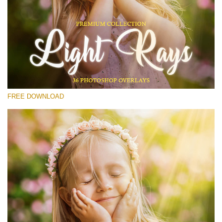
Prosím vyberte
Free Photoshop Overlay #12
Small 800*533px
Light Rays
(36 Overlays)
FREE DOWNLOAD
Large 6000*4000px
Luxury Wedding
(373 Overlays)
Large 6000*4000px
Entire Collection
(1783 Overlays)
Large 6000*4000px