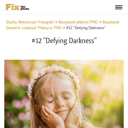
Služby Retušování Fotografií
>
Bezplatné překrytí PNG
>
Bezplatná
Sluneční vzplanutí Překryvy PNG
>
#12 "Defying Darkness"
#12 "Defying Darkness"
Do
Fr