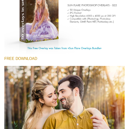
Entire Collection
(1783 Overlays)
Large 6000*4000px
Stažení zdarma
FREE DOWNLOAD