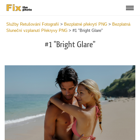
Služby Retušování Fotografií
>
Bezplatné překrytí PNG
>
Bezplatná
Sluneční vzplanutí Překryvy PNG
>
#1 "Bright Glare"
#1 "Bright Glare"
Do
Fr
PN