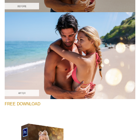
Prosím vyberte
Free PNG Overlay #1
Small 800*533px
Sun Flares
(50 Overlays)
Large 6000*4000px
FREE DOWNLOAD
Sky Boundless
(347 Overlays)
Large 6000*4000px