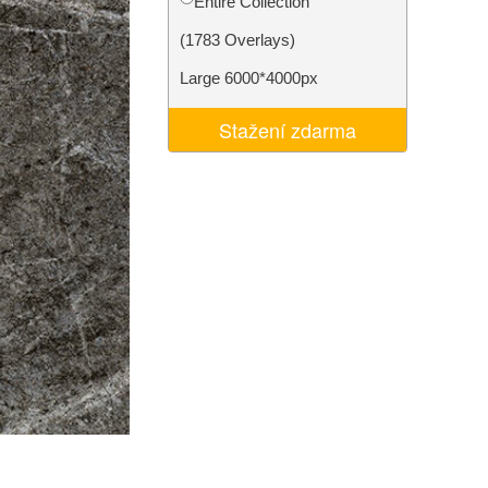
Entire Collection
I
Video Editing Services
(1783 Overlays)
Large 6000*4000px
Stažení zdarma