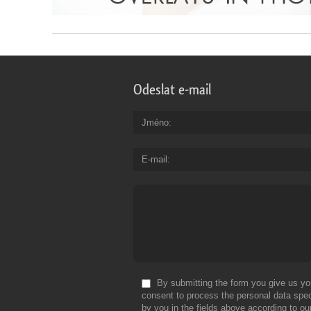
Odeslat e-mail
Jméno
E-mail
By submitting the form you give us yo
consent to process the personal data spec
by you in the fields above according to ou