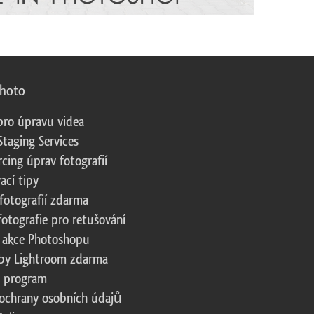
photo
pro úpravu videa
Staging Services
cing úprav fotografií
ací tipy
fotografií zdarma
fotografie pro retušování
 akce Photoshopu
by Lightroom zdarma
te program
ochrany osobních údajů