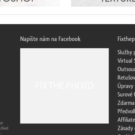
Napište nám na Facebook
Fixthe
Služby 
Virtual 
Outsour
Retušov
Úpravy 
Surové 
Zdarma
Předvol
Affilia
ur
Zásady 
ified
r