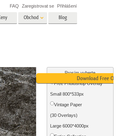
FAQ
Zaregistrovat se
Přihlášení
Ceny
Obchod
Blog
es
Video
Profesionální LUT
Překryvná videa
tské
Služby úpravy fotografií
nemovitostí
Prosím vyberte
Download Free Overlay
Free Photoshop Overlay
y
Small 800*533px
brázky
Foto Obnovení Služby
Vintage Paper
(30 Overlays)
Large 6000*4000px