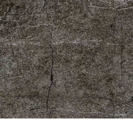
etušování produktů
Služby retušování šperků
Data pro výcvik A