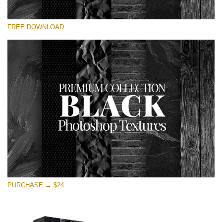
Prosím vyberte
FREE DOWNLOAD
Free Photoshop Overlay
Small 800*533px
Black Textures
(30 Textures)
Large 6000*4000px
Entire Collection
(1783 Overlays)
Large 6000*4000px
Stažení zdarma
PURCHASE → $24