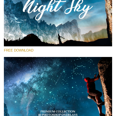
Prosím vyberte
Free Star Overlay #27
Small 800*533px
Night Sky
(40 Overlays)
FREE DOWNLOAD
Large 6000*4000px
Sky Boundless
(347 Overlays)
Large 6000*4000px
Entire Collection
(1783 Overlays)
Large 6000*4000px